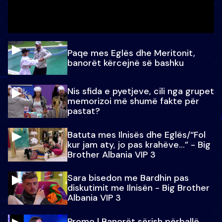
Paqe mes Eglës dhe Meritonit,
banorët kërcejnë së bashku
Nis sfida e pyetjeve, cili nga grupet
memorizoi më shumë fakte për
pastat?
Batuta mes Ilnisës dhe Eglës/“Fol
kur jam aty, jo pas krahëve…” - Big
Brother Albania VIP 3
Sara bisedon me Bardhin pas
diskutimit me Ilnisën - Big Brother
Albania VIP 3
Promo l Banorët sërish përballë