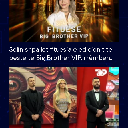
Selin shpallet fituesja e edicionit të
pestë të Big Brother VIP, rrëmben
çmimin e madh prej 100 mijë eurosh