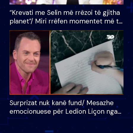
“Krevati me Selin më rrëzoi të gjitha
planet”/ Miri rrëfen momentet më të
bukura në shtëpinë e BB VIP: Do më
mungojë zilja e mëngjesit kur…
Surprizat nuk kanë fund/ Mesazhe
emocionuese për Ledion Liçon nga
nëna dhe fëmijët e tij, moderatori
nuk i mban dot lotët: Nuk meritoj…