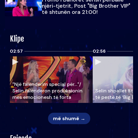
njëri-tjetrit, Post "Big Brother VIP"
të shtunën ora 21:00!
Klipe
02:57
02:56
"Një falenderim special për…"/
Selin falënderon produksionin
Selin shpallet fitu
mes emocionesh të forta
të pestë të ‘Big Br
më shumë →