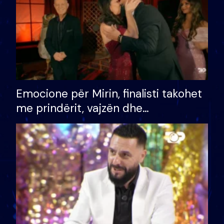
Emocione për Mirin, finalisti takohet
me prindërit, vajzën dhe
bashkëshorten: S’kemi ndonjë letër
divorci apo jo?