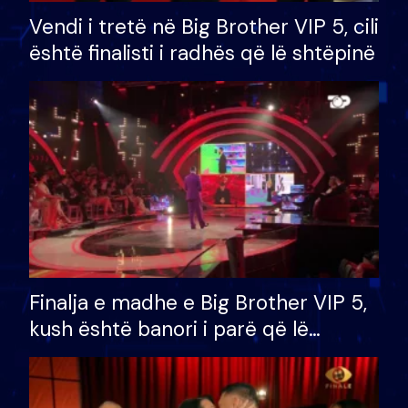
Vendi i tretë në Big Brother VIP 5, cili
është finalisti i radhës që lë shtëpinë
Finalja e madhe e Big Brother VIP 5,
kush është banori i parë që lë
shtëpinë dhe humb mundësinë për
të fituar çmimin e madh