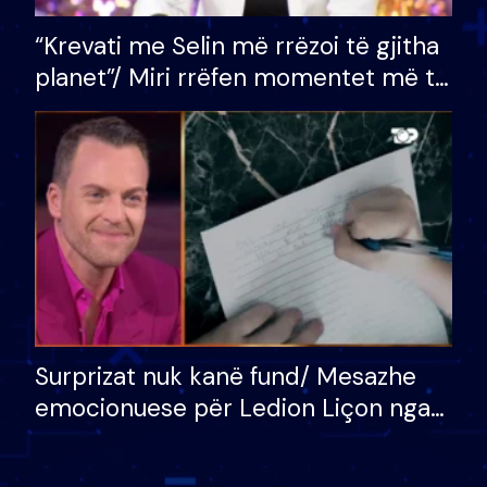
“Krevati me Selin më rrëzoi të gjitha
planet”/ Miri rrëfen momentet më të
bukura në shtëpinë e BB VIP: Do më
mungojë zilja e mëngjesit kur…
Surprizat nuk kanë fund/ Mesazhe
emocionuese për Ledion Liçon nga
nëna dhe fëmijët e tij, moderatori
nuk i mban dot lotët: Nuk meritoj…