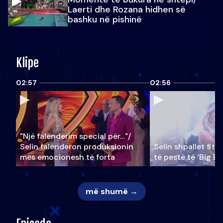
Laerti dhe Rozana hidhen së
bashku në pishinë
Klipe
02:57
02:56
"Një falenderim special për…"/
Selin falënderon produksionin
Selin shpallet fitu
mes emocionesh të forta
të pestë të ‘Big Br
më shumë →