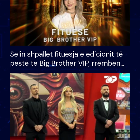
Selin shpallet fituesja e edicionit të
pestë të Big Brother VIP, rrëmben
çmimin e madh prej 100 mijë eurosh