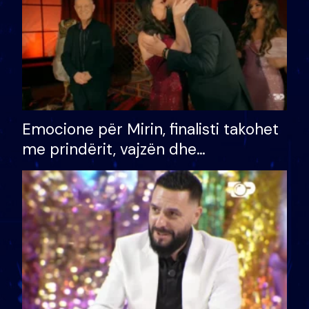
Emocione për Mirin, finalisti takohet
me prindërit, vajzën dhe
bashkëshorten: S’kemi ndonjë letër
divorci apo jo?