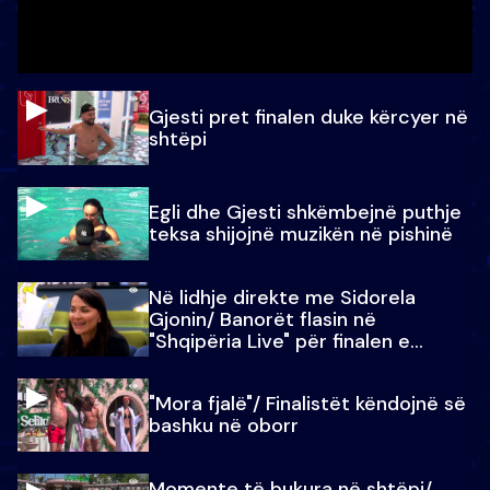
Gjesti pret finalen duke kërcyer në
shtëpi
Egli dhe Gjesti shkëmbejnë puthje
teksa shijojnë muzikën në pishinë
Në lidhje direkte me Sidorela
Gjonin/ Banorët flasin në
"Shqipëria Live" për finalen e
madhe
"Mora fjalë"/ Finalistët këndojnë së
bashku në oborr
Momente të bukura në shtëpi/