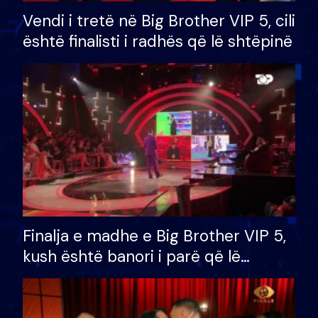
Vendi i tretë në Big Brother VIP 5, cili
është finalisti i radhës që lë shtëpinë
Finalja e madhe e Big Brother VIP 5,
kush është banori i parë që lë
shtëpinë dhe humb mundësinë për
të fituar çmimin e madh