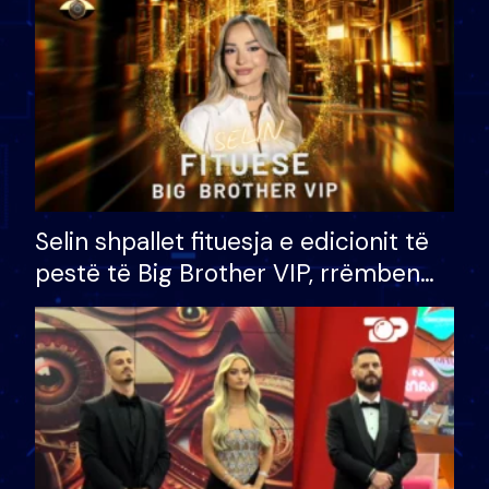
Selin shpallet fituesja e edicionit të
pestë të Big Brother VIP, rrëmben
çmimin e madh prej 100 mijë eurosh