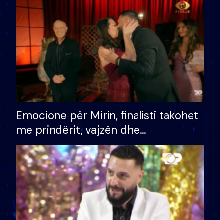
të fituar çmimin e madh
Emocione për Mirin, finalisti takohet
me prindërit, vajzën dhe
bashkëshorten: S’kemi ndonjë letër
divorci apo jo?