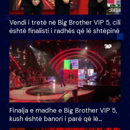
Vendi i tretë në Big Brother VIP 5, cili
është finalisti i radhës që lë shtëpinë
Finalja e madhe e Big Brother VIP 5,
kush është banori i parë që lë
shtëpinë dhe humb mundësinë për