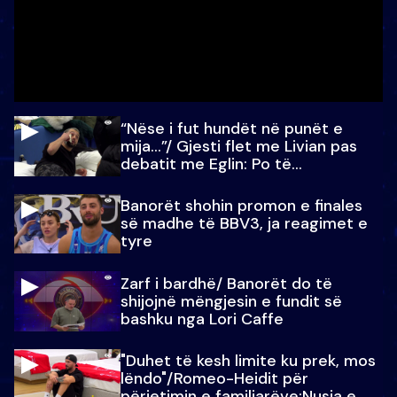
“Nëse i fut hundët në punët e
mija…”/ Gjesti flet me Livian pas
debatit me Eglin: Po të
paralajmëroj
Banorët shohin promon e finales
së madhe të BBV3, ja reagimet e
tyre
Zarf i bardhë/ Banorët do të
shijojnë mëngjesin e fundit së
bashku nga Lori Caffe
"Duhet të kesh limite ku prek, mos
lëndo"/Romeo-Heidit për
përjetimin e familjarëve:Nusja e