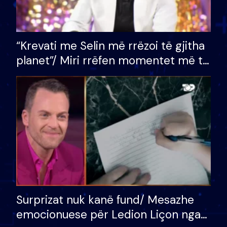
“Krevati me Selin më rrëzoi të gjitha
planet”/ Miri rrëfen momentet më të
bukura në shtëpinë e BB VIP: Do më
mungojë zilja e mëngjesit kur…
Surprizat nuk kanë fund/ Mesazhe
emocionuese për Ledion Liçon nga