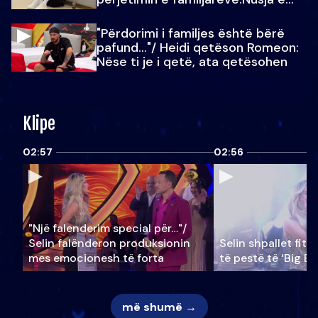
Julit…
"Përdorimi i familjes është bërë
pafund…"/ Heidi qetëson Romeon:
Nëse ti je i qetë, ata qetësohen
Klipe
02:57
02:56
"Një falenderim special për…"/
Selin falënderon produksionin
Selin shpallet fitu
mes emocionesh të forta
të pestë të ‘Big Br
më shumë →