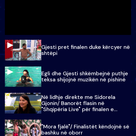
Gjesti pret finalen duke kërcyer në
shtëpi
Egli dhe Gjesti shkëmbejnë puthje
teksa shijojnë muzikën në pishinë
Në lidhje direkte me Sidorela
Gjonin/ Banorët flasin në
"Shqipëria Live" për finalen e
madhe
"Mora fjalë"/ Finalistët këndojnë së
bashku në oborr