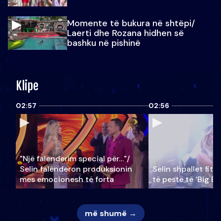
Momente të bukura në shtëpi/
Laerti dhe Rozana hidhen së
bashku në pishinë
Klipe
02:57
02:56
"Një falenderim special për…"/
Selin falënderon produksionin
Selin shpallet fitu
mes emocionesh të forta
të pestë të ‘Big Br
më shumë →