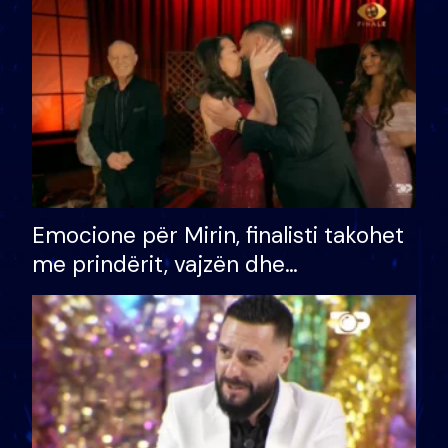
të fituar çmimin e madh
Emocione për Mirin, finalisti takohet
me prindërit, vajzën dhe
bashkëshorten: S’kemi ndonjë letër
divorci apo jo?