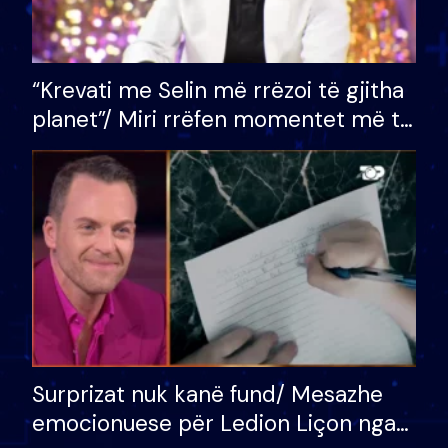
“Krevati me Selin më rrëzoi të gjitha
planet”/ Miri rrëfen momentet më të
bukura në shtëpinë e BB VIP: Do më
mungojë zilja e mëngjesit kur…
Surprizat nuk kanë fund/ Mesazhe
emocionuese për Ledion Liçon nga