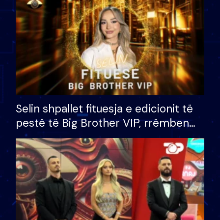
Selin shpallet fituesja e edicionit të
pestë të Big Brother VIP, rrëmben
çmimin e madh prej 100 mijë eurosh