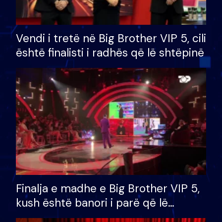
Vendi i tretë në Big Brother VIP 5, cili
është finalisti i radhës që lë shtëpinë
Finalja e madhe e Big Brother VIP 5,
kush është banori i parë që lë
shtëpinë dhe humb mundësinë për