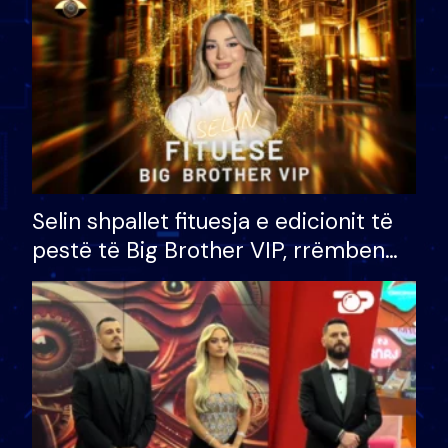
Selin shpallet fituesja e edicionit të
pestë të Big Brother VIP, rrëmben
çmimin e madh prej 100 mijë eurosh