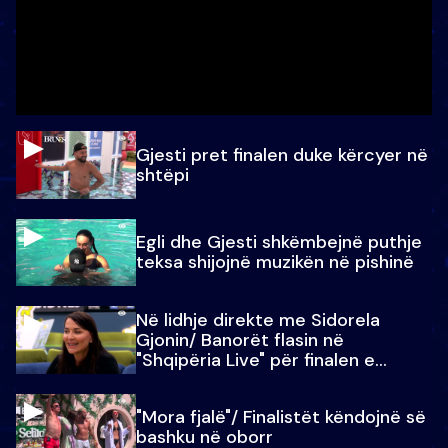
Gjesti pret finalen duke kërcyer në
shtëpi
Egli dhe Gjesti shkëmbejnë puthje
teksa shijojnë muzikën në pishinë
Në lidhje direkte me Sidorela
Gjonin/ Banorët flasin në
"Shqipëria Live" për finalen e
madhe
"Mora fjalë"/ Finalistët këndojnë së
bashku në oborr