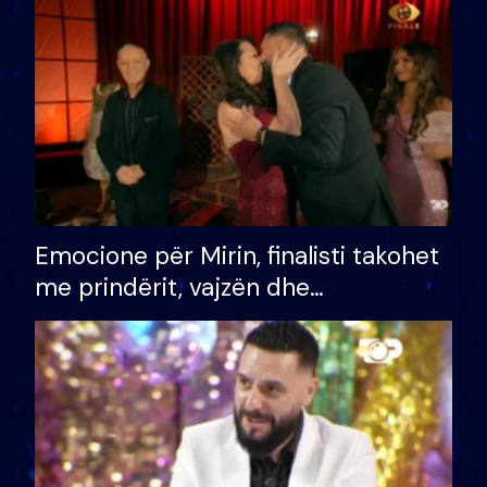
të fituar çmimin e madh
Emocione për Mirin, finalisti takohet
me prindërit, vajzën dhe
bashkëshorten: S’kemi ndonjë letër
divorci apo jo?