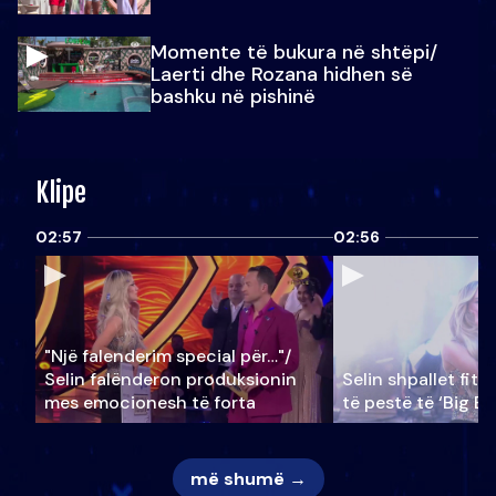
Momente të bukura në shtëpi/
Laerti dhe Rozana hidhen së
bashku në pishinë
Klipe
02:57
02:56
"Një falenderim special për…"/
Selin falënderon produksionin
Selin shpallet fitu
mes emocionesh të forta
të pestë të ‘Big Br
më shumë →