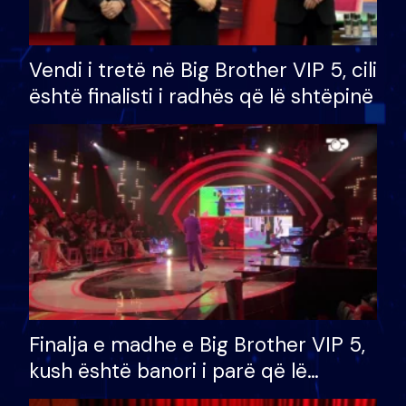
Vendi i tretë në Big Brother VIP 5, cili
është finalisti i radhës që lë shtëpinë
Finalja e madhe e Big Brother VIP 5,
kush është banori i parë që lë
shtëpinë dhe humb mundësinë për