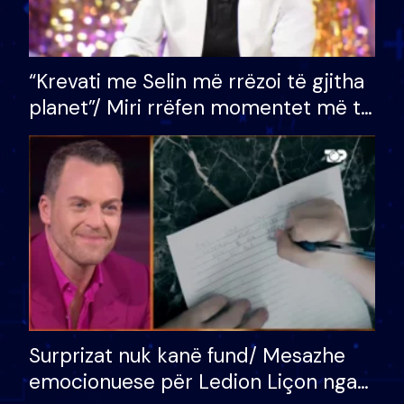
“Krevati me Selin më rrëzoi të gjitha
planet”/ Miri rrëfen momentet më të
bukura në shtëpinë e BB VIP: Do më
mungojë zilja e mëngjesit kur…
Surprizat nuk kanë fund/ Mesazhe
emocionuese për Ledion Liçon nga