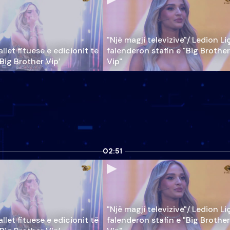
"Një magji televizive"/ Ledion Li
llet fituese e edicionit të
falenderon stafin e "Big Brother
‘Big Brother Vip’
Vip"
02:51
"Një magji televizive"/ Ledion Li
llet fituese e edicionit të
falenderon stafin e "Big Brother