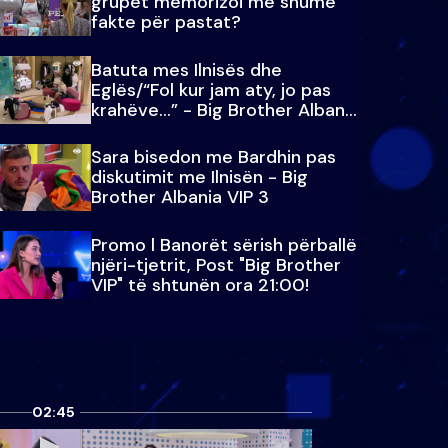
grupet memorizoi më shumë
fakte për pastat?
Batuta mes Ilnisës dhe
Eglës/“Fol kur jam aty, jo pas
krahëve…” - Big Brother Albania
VIP 3
Sara bisedon me Bardhin pas
diskutimit me Ilnisën - Big
Brother Albania VIP 3
Promo l Banorët sërish përballë
njëri-tjetrit, Post "Big Brother
VIP" të shtunën ora 21:00!
02:45