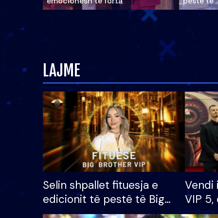
emocionesh të forta
pestë të 
LAJME
Selin shpallet fituesja e
Vendi 
edicionit të pestë të Big
VIP 5, 
Brother VIP, rrëmben
radhës