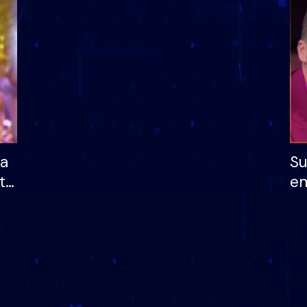
dhe humb mundësinë
të fituar çmimin e m
ha
Su
të
em
më
në
nu