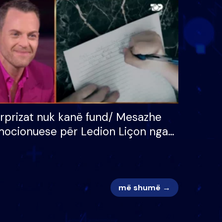
 për
S’kemi ndonjë letër divorci
adh
apo jo?
rprizat nuk kanë fund/ Mesazhe
ocionuese për Ledion Liçon nga
na dhe fëmijët e tij, moderatori
k i mban dot lotët: Nuk meritoj…
më shumë →