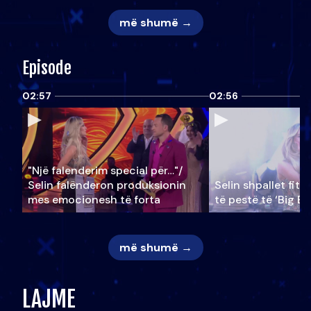
më shumë →
Episode
02:57
02:56
"Një falenderim special për…"/
Selin falënderon produksionin
Selin shpallet fitu
mes emocionesh të forta
të pestë të ‘Big Br
më shumë →
LAJME