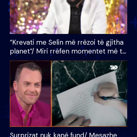
“Krevati me Selin më rrëzoi të gjitha
planet”/ Miri rrëfen momentet më të
bukura në shtëpinë e BB VIP: Do më
mungojë zilja e mëngjesit kur…
Surprizat nuk kanë fund/ Mesazhe