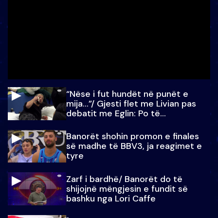
“Nëse i fut hundët në punët e
mija…”/ Gjesti flet me Livian pas
debatit me Eglin: Po të
paralajmëroj
Banorët shohin promon e finales
së madhe të BBV3, ja reagimet e
tyre
Zarf i bardhë/ Banorët do të
shijojnë mëngjesin e fundit së
bashku nga Lori Caffe