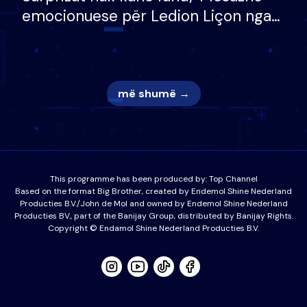
emocionuese për Ledion Liçon nga
nëna dhe fëmijët e tij, moderatori
nuk i mban dot lotët: Nuk meritoj…
më shumë →
This programme has been produced by:
Top Channel
Based on the format Big Brother, created by Endemol Shine Nederland
Producties B.V./John de Mol and owned by Endemol Shine Nederland
Producties BV., part of the Banijay Group, distributed by Banijay Rights.
Copyright © Endamol Shine Nederland Producties B.V.