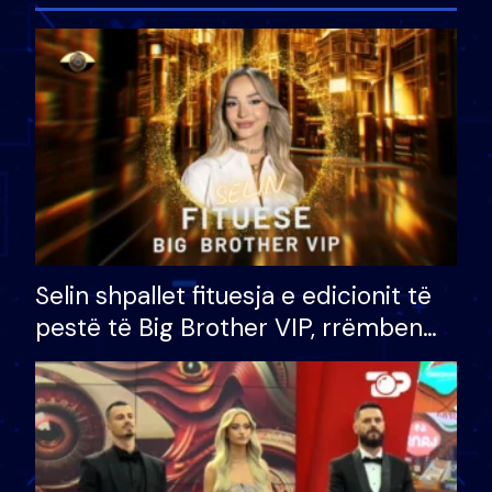
Selin shpallet fituesja e edicionit të
pestë të Big Brother VIP, rrëmben
çmimin e madh prej 100 mijë eurosh