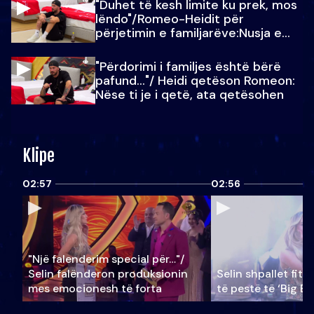
"Duhet të kesh limite ku prek, mos
lëndo"/Romeo-Heidit për
përjetimin e familjarëve:Nusja e
Julit…
"Përdorimi i familjes është bërë
pafund…"/ Heidi qetëson Romeon:
Nëse ti je i qetë, ata qetësohen
Klipe
02:57
02:56
"Një falenderim special për…"/
Selin falënderon produksionin
Selin shpallet fitu
mes emocionesh të forta
të pestë të ‘Big Br