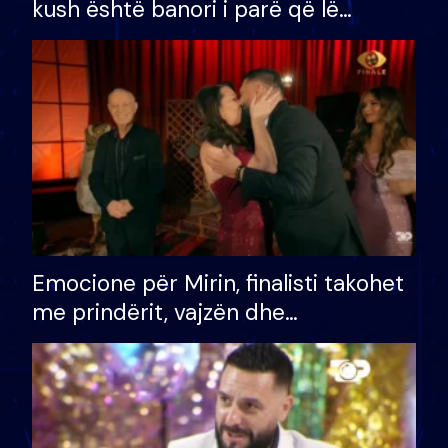
kush është banori i parë që lë
shtëpinë dhe humb mundësinë për
të fituar çmimin e madh
Emocione për Mirin, finalisti takohet
me prindërit, vajzën dhe
bashkëshorten: S’kemi ndonjë letër
divorci apo jo?