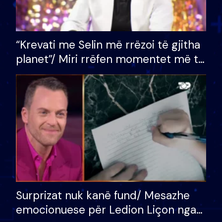
“Krevati me Selin më rrëzoi të gjitha
planet”/ Miri rrëfen momentet më të
bukura në shtëpinë e BB VIP: Do më
mungojë zilja e mëngjesit kur…
Surprizat nuk kanë fund/ Mesazhe
emocionuese për Ledion Liçon nga