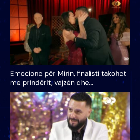
të fituar çmimin e madh
Emocione për Mirin, finalisti takohet
me prindërit, vajzën dhe
bashkëshorten: S’kemi ndonjë letër
divorci apo jo?