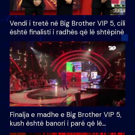
Vendi i tretë në Big Brother VIP 5, cili
është finalisti i radhës që lë shtëpinë
Finalja e madhe e Big Brother VIP 5,
kush është banori i parë që lë
shtëpinë dhe humb mundësinë për