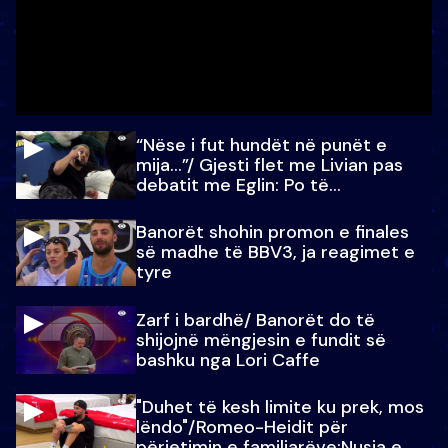
“Nëse i fut hundët në punët e
mija…”/ Gjesti flet me Livian pas
debatit me Eglin: Po të
paralajmëroj
Banorët shohin promon e finales
së madhe të BBV3, ja reagimet e
tyre
Zarf i bardhë/ Banorët do të
shijojnë mëngjesin e fundit së
bashku nga Lori Caffe
"Duhet të kesh limite ku prek, mos
lëndo"/Romeo-Heidit për
përjetimin e familjarëve:Nusja e