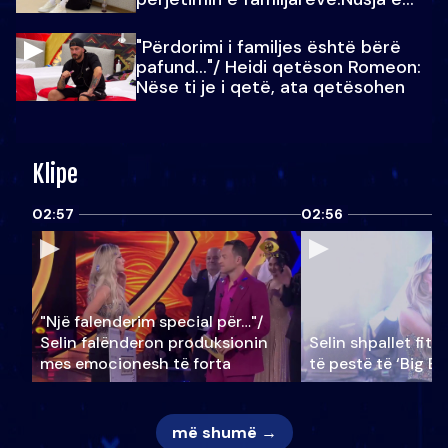
Julit…
"Përdorimi i familjes është bërë
pafund…"/ Heidi qetëson Romeon:
Nëse ti je i qetë, ata qetësohen
Klipe
02:57
02:56
"Një falenderim special për…"/
Selin falënderon produksionin
Selin shpallet fitu
mes emocionesh të forta
të pestë të ‘Big Br
më shumë →