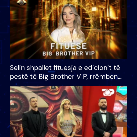
Selin shpallet fituesja e edicionit të
pestë të Big Brother VIP, rrëmben
çmimin e madh prej 100 mijë eurosh