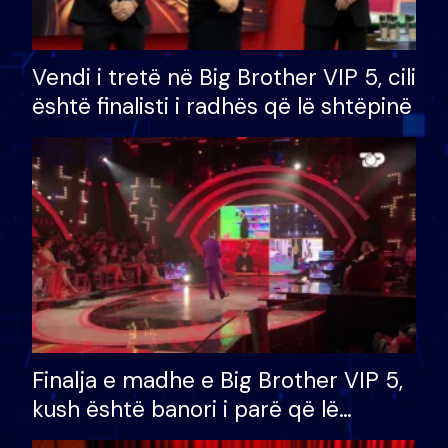
Vendi i tretë në Big Brother VIP 5, cili
është finalisti i radhës që lë shtëpinë
Finalja e madhe e Big Brother VIP 5,
kush është banori i parë që lë
shtëpinë dhe humb mundësinë për