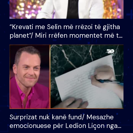
“Krevati me Selin më rrëzoi të gjitha
planet”/ Miri rrëfen momentet më të
bukura në shtëpinë e BB VIP: Do më
mungojë zilja e mëngjesit kur…
Surprizat nuk kanë fund/ Mesazhe
emocionuese për Ledion Liçon nga