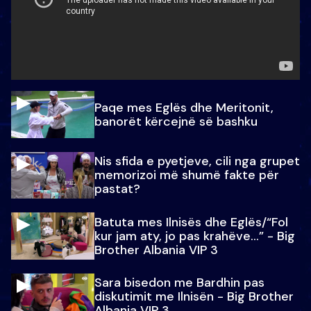
Paqe mes Eglës dhe Meritonit,
banorët kërcejnë së bashku
Nis sfida e pyetjeve, cili nga grupet
memorizoi më shumë fakte për
pastat?
Batuta mes Ilnisës dhe Eglës/“Fol
kur jam aty, jo pas krahëve…” - Big
Brother Albania VIP 3
Sara bisedon me Bardhin pas
diskutimit me Ilnisën - Big Brother
Albania VIP 3