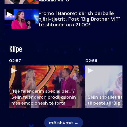
Promo l Banorët sërish përballë
njëri-tjetrit, Post "Big Brother VIP"
të shtunën ora 21:00!
Klipe
02:57
02:56
"Një falenderim special për…"/
Selin falënderon produksionin
Selin shpallet fitu
mes emocionesh të forta
të pestë të ‘Big Br
më shumë →