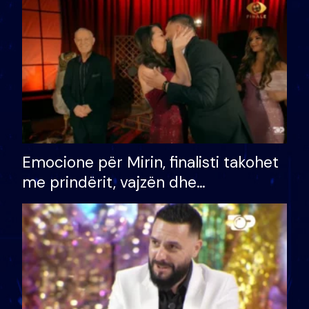
të fituar çmimin e madh
Emocione për Mirin, finalisti takohet
me prindërit, vajzën dhe
bashkëshorten: S’kemi ndonjë letër
divorci apo jo?