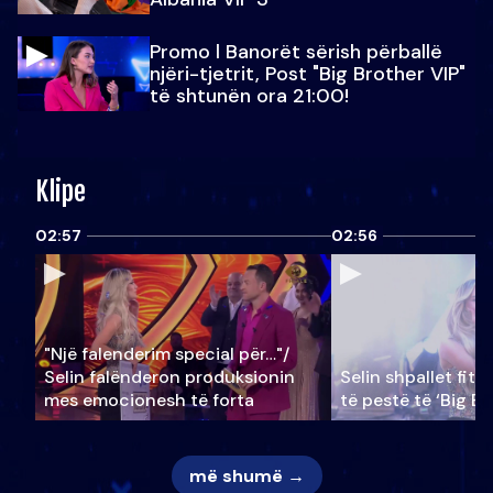
Promo l Banorët sërish përballë
njëri-tjetrit, Post "Big Brother VIP"
të shtunën ora 21:00!
Klipe
02:57
02:56
"Një falenderim special për…"/
Selin falënderon produksionin
Selin shpallet fitu
mes emocionesh të forta
të pestë të ‘Big Br
më shumë →