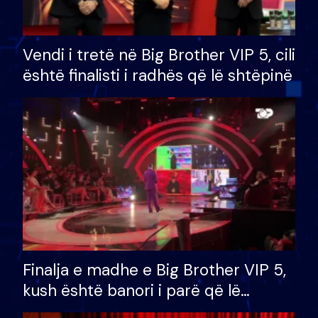
Vendi i tretë në Big Brother VIP 5, cili
është finalisti i radhës që lë shtëpinë
Finalja e madhe e Big Brother VIP 5,
kush është banori i parë që lë
shtëpinë dhe humb mundësinë për