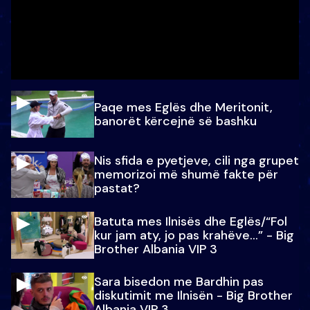
Paqe mes Eglës dhe Meritonit,
banorët kërcejnë së bashku
Nis sfida e pyetjeve, cili nga grupet
memorizoi më shumë fakte për
pastat?
Batuta mes Ilnisës dhe Eglës/“Fol
kur jam aty, jo pas krahëve…” - Big
Brother Albania VIP 3
Sara bisedon me Bardhin pas
diskutimit me Ilnisën - Big Brother
Albania VIP 3