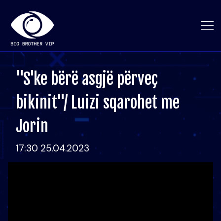
"S'ke bërë asgjë përveç
bikinit"/ Luizi sqarohet me
Jorin
17:30 25.04.2023