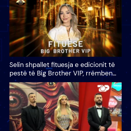
Selin shpallet fituesja e edicionit të
pestë të Big Brother VIP, rrëmben
çmimin e madh prej 100 mijë eurosh