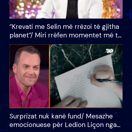
“Krevati me Selin më rrëzoi të gjitha
planet”/ Miri rrëfen momentet më të
bukura në shtëpinë e BB VIP: Do më
mungojë zilja e mëngjesit kur…
Surprizat nuk kanë fund/ Mesazhe
emocionuese për Ledion Liçon nga