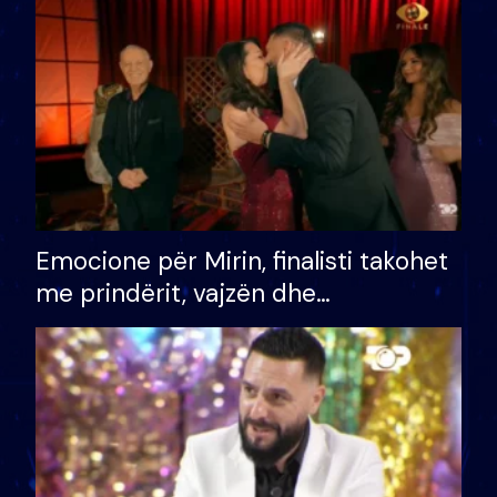
të fituar çmimin e madh
Emocione për Mirin, finalisti takohet
me prindërit, vajzën dhe
bashkëshorten: S’kemi ndonjë letër
divorci apo jo?