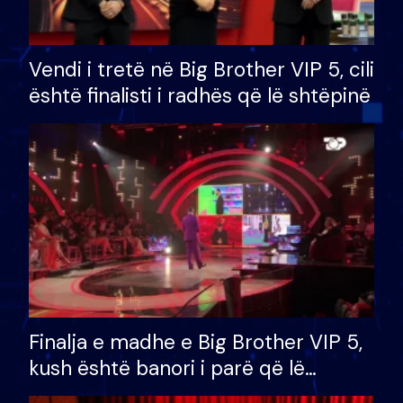
Vendi i tretë në Big Brother VIP 5, cili
është finalisti i radhës që lë shtëpinë
Finalja e madhe e Big Brother VIP 5,
kush është banori i parë që lë
shtëpinë dhe humb mundësinë për