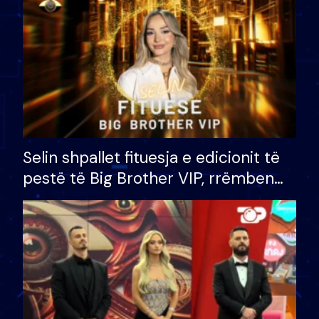
Selin shpallet fituesja e edicionit të
pestë të Big Brother VIP, rrëmben
çmimin e madh prej 100 mijë eurosh