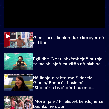
Gjesti pret finalen duke kërcyer në
shtëpi
Egli dhe Gjesti shkëmbejnë puthje
teksa shijojnë muzikën në pishinë
Në lidhje direkte me Sidorela
Gjonin/ Banorët flasin në
"Shqipëria Live" për finalen e
madhe
"Mora fjalë"/ Finalistët këndojnë së
bashku në oborr