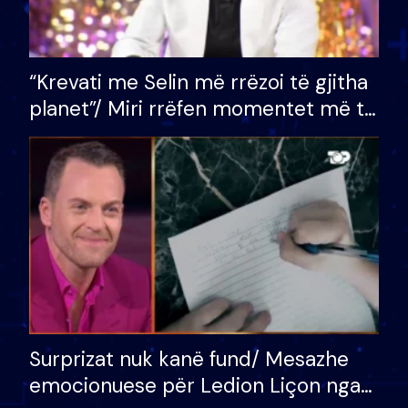
“Krevati me Selin më rrëzoi të gjitha
planet”/ Miri rrëfen momentet më të
bukura në shtëpinë e BB VIP: Do më
mungojë zilja e mëngjesit kur…
Surprizat nuk kanë fund/ Mesazhe
emocionuese për Ledion Liçon nga