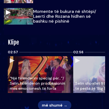
Momente të bukura në shtëpi/
Laerti dhe Rozana hidhen së
bashku në pishinë
Klipe
02:57
02:56
"Një falenderim special për…"/
Selin falënderon produksionin
Selin shpallet fitu
mes emocionesh të forta
të pestë të ‘Big Br
më shumë →