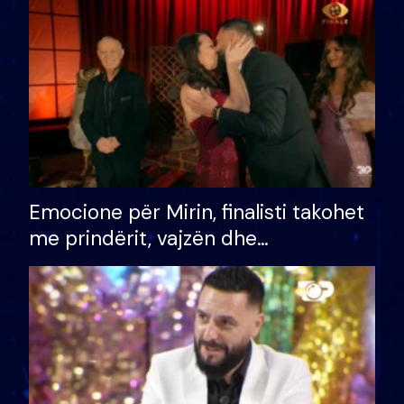
të fituar çmimin e madh
Emocione për Mirin, finalisti takohet
me prindërit, vajzën dhe
bashkëshorten: S’kemi ndonjë letër
divorci apo jo?