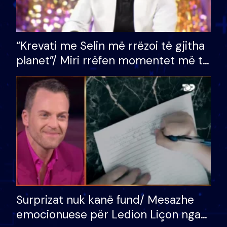
“Krevati me Selin më rrëzoi të gjitha
planet”/ Miri rrëfen momentet më të
bukura në shtëpinë e BB VIP: Do më
mungojë zilja e mëngjesit kur…
Surprizat nuk kanë fund/ Mesazhe
emocionuese për Ledion Liçon nga