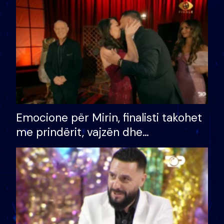
të fituar çmimin e madh
Emocione për Mirin, finalisti takohet
me prindërit, vajzën dhe
bashkëshorten: S’kemi ndonjë letër
divorci apo jo?