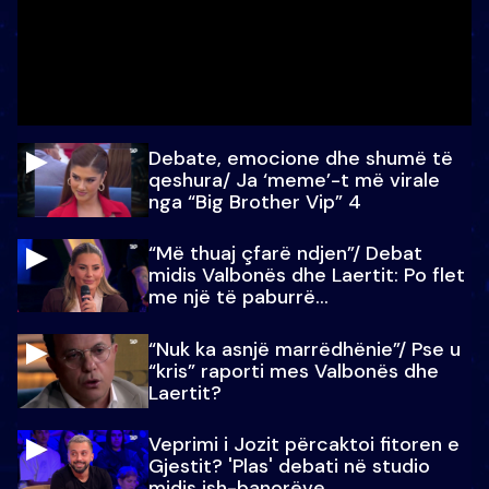
Debate, emocione dhe shumë të
qeshura/ Ja ‘meme’-t më virale
nga “Big Brother Vip” 4
“Më thuaj çfarë ndjen”/ Debat
midis Valbonës dhe Laertit: Po flet
me një të paburrë...
“Nuk ka asnjë marrëdhënie”/ Pse u
“kris” raporti mes Valbonës dhe
Laertit?
Veprimi i Jozit përcaktoi fitoren e
Gjestit? 'Plas' debati në studio
midis ish-banorëve