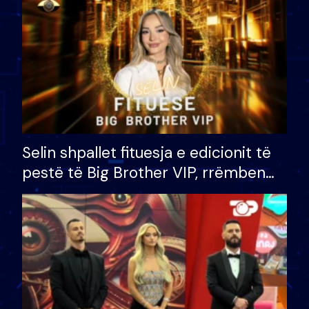
Selin shpallet fituesja e edicionit të
pestë të Big Brother VIP, rrëmben
çmimin e madh prej 100 mijë eurosh