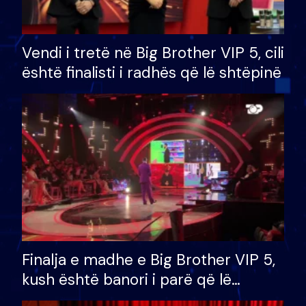
Vendi i tretë në Big Brother VIP 5, cili
është finalisti i radhës që lë shtëpinë
Finalja e madhe e Big Brother VIP 5,
kush është banori i parë që lë
shtëpinë dhe humb mundësinë për