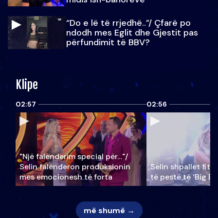
“Do e lë të rrjedhë..”/ Çfarë po
ndodh mes Eglit dhe Gjestit pas
përfundimit të BBV?
Klipe
02:57
02:56
"Një falenderim special për…"/
Selin falënderon produksionin
Selin shpallet fitu
mes emocionesh të forta
të pestë të ‘Big Br
më shumë →