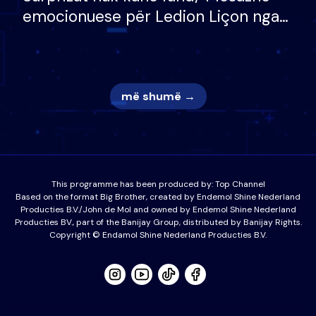
emocionuese për Ledion Liçon nga
nëna dhe fëmijët e tij, moderatori
nuk i mban dot lotët: Nuk meritoj…
më shumë →
This programme has been produced by:
Top Channel
Based on the format Big Brother, created by Endemol Shine Nederland
Producties B.V./John de Mol and owned by Endemol Shine Nederland
Producties BV., part of the Banijay Group, distributed by Banijay Rights.
Copyright © Endamol Shine Nederland Producties B.V.