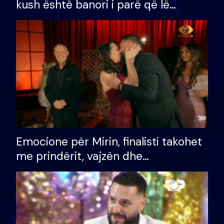
kush është banori i parë që lë
shtëpinë dhe humb mundësinë për
të fituar çmimin e madh
Emocione për Mirin, finalisti takohet
me prindërit, vajzën dhe
bashkëshorten: S’kemi ndonjë letër
divorci apo jo?