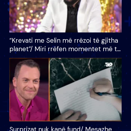
“Krevati me Selin më rrëzoi të gjitha
planet”/ Miri rrëfen momentet më të
bukura në shtëpinë e BB VIP: Do më
mungojë zilja e mëngjesit kur…
Surprizat nuk kanë fund/ Mesazhe