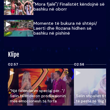
"Mora fjalë"/ Finalistët këndojnë së
bashku në oborr
Momente të bukura në shtëpi/
Laerti dhe Rozana hidhen së
bashku në pishinë
Klipe
02:57
02:56
"Një falenderim special për…"/
Selin falënderon produksionin
Selin shpallet fitu
mes emocionesh të forta
të pestë të ‘Big Br