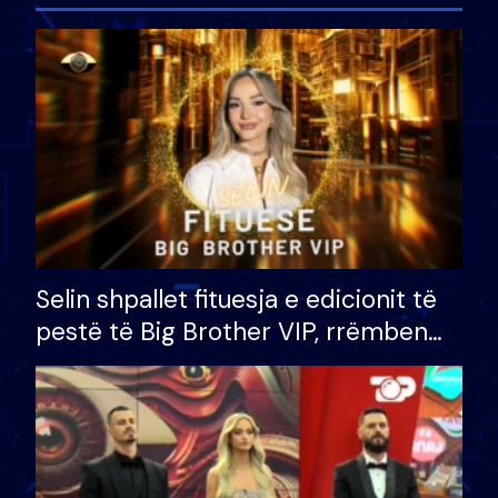
Selin shpallet fituesja e edicionit të
pestë të Big Brother VIP, rrëmben
çmimin e madh prej 100 mijë eurosh