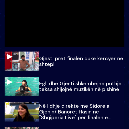
Gjesti pret finalen duke kërcyer në
shtëpi
Egli dhe Gjesti shkëmbejnë puthje
teksa shijojnë muzikën në pishinë
Në lidhje direkte me Sidorela
Gjonin/ Banorët flasin në
"Shqipëria Live" për finalen e
madhe