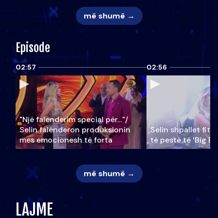
më shumë →
Episode
02:57
02:56
"Një falenderim special për…"/
Selin falënderon produksionin
Selin shpallet fitu
mes emocionesh të forta
të pestë të ‘Big Br
më shumë →
LAJME