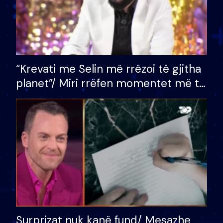
“Krevati me Selin më rrëzoi të gjitha
planet”/ Miri rrëfen momentet më të
bukura në shtëpinë e BB VIP: Do më
mungojë zilja e mëngjesit kur…
Surprizat nuk kanë fund/ Mesazhe