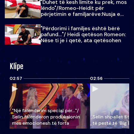
"Duhet të kesh limite ku prek, mos
lëndo"/Romeo-Heidit për
përjetimin e familjarëve:Nusja e
Julit…
"Përdorimi i familjes është bërë
pafund…"/ Heidi qetëson Romeon:
Nëse ti je i qetë, ata qetësohen
Klipe
02:57
02:56
"Një falenderim special për…"/
Selin falënderon produksionin
Selin shpallet fitu
mes emocionesh të forta
të pestë të ‘Big Br