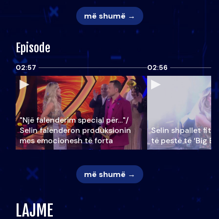
më shumë →
Episode
02:57
02:56
"Një falenderim special për…"/
Selin falënderon produksionin
Selin shpallet fitu
mes emocionesh të forta
të pestë të ‘Big Br
më shumë →
LAJME