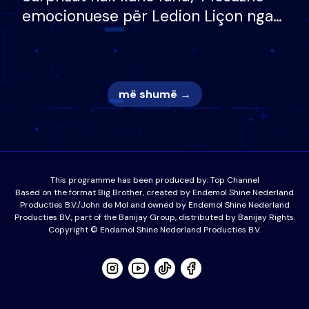
emocionuese për Ledion Liçon nga
nëna dhe fëmijët e tij, moderatori
nuk i mban dot lotët: Nuk meritoj…
më shumë →
This programme has been produced by:
Top Channel
Based on the format Big Brother, created by Endemol Shine Nederland
Producties B.V./John de Mol and owned by Endemol Shine Nederland
Producties BV., part of the Banijay Group, distributed by Banijay Rights.
Copyright © Endamol Shine Nederland Producties B.V.