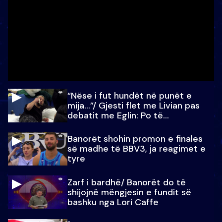
“Nëse i fut hundët në punët e
mija…”/ Gjesti flet me Livian pas
debatit me Eglin: Po të
paralajmëroj
Banorët shohin promon e finales
së madhe të BBV3, ja reagimet e
tyre
Zarf i bardhë/ Banorët do të
shijojnë mëngjesin e fundit së
bashku nga Lori Caffe