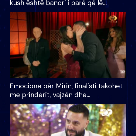
kush është banori i parë që lë
shtëpinë dhe humb mundësinë për
të fituar çmimin e madh
Emocione për Mirin, finalisti takohet
me prindërit, vajzën dhe
bashkëshorten: S’kemi ndonjë letër
divorci apo jo?