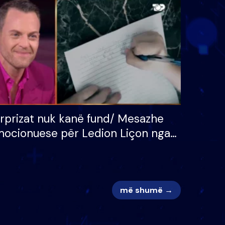
 për
S’kemi ndonjë letër divorci
adh
apo jo?
rprizat nuk kanë fund/ Mesazhe
ocionuese për Ledion Liçon nga
na dhe fëmijët e tij, moderatori
k i mban dot lotët: Nuk meritoj…
më shumë →