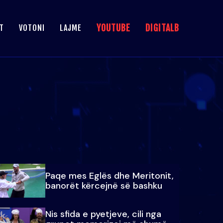
YOUTUBE
DIGITALB
T
VOTONI
LAJME
Paqe mes Eglës dhe Meritonit,
banorët kërcejnë së bashku
Nis sfida e pyetjeve, cili nga