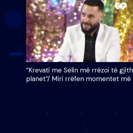
çmimin e madh prej 100
mijë eurosh
“Krevati me Selin më rrëzoi të gjit
planet”/ Miri rrëfen momentet më 
bukura në shtëpinë e BB VIP: Do 
mungojë zilja e mëngjesit kur…