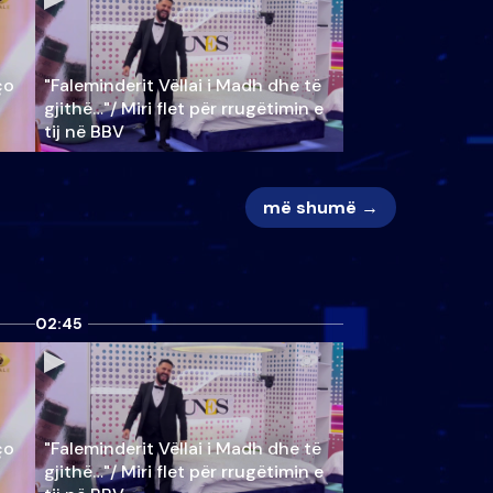
ço
"Faleminderit Vëllai i Madh dhe të
gjithë…"/ Miri flet për rrugëtimin e
tij në BBV
më shumë →
02:45
ço
"Faleminderit Vëllai i Madh dhe të
gjithë…"/ Miri flet për rrugëtimin e