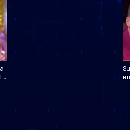
dhe humb mundësinë
të fituar çmimin e m
ha
Su
të
em
më
në
nu