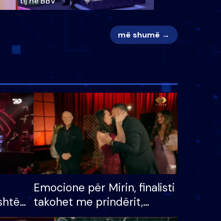
tij në BBV
më shumë →
Emocione për Mirin, finalisti
shtë
takohet me prindërit,
tëpinë
vajzën dhe bashkëshorten: