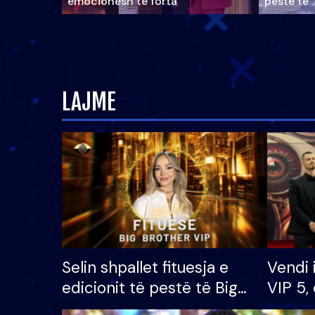
emocionesh të forta
pestë të 
LAJME
Selin shpallet fituesja e
Vendi 
edicionit të pestë të Big
VIP 5, 
Brother VIP, rrëmben
radhës