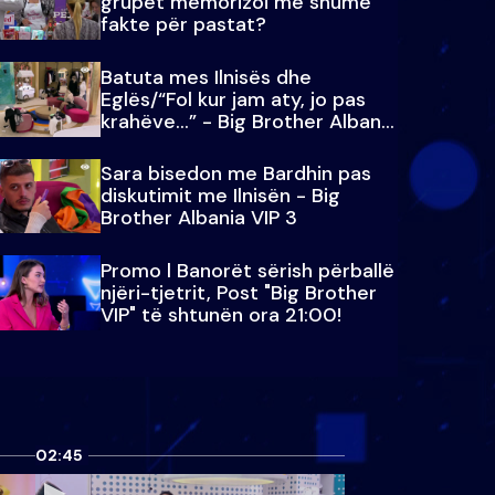
grupet memorizoi më shumë
fakte për pastat?
Batuta mes Ilnisës dhe
Eglës/“Fol kur jam aty, jo pas
krahëve…” - Big Brother Albania
VIP 3
Sara bisedon me Bardhin pas
diskutimit me Ilnisën - Big
Brother Albania VIP 3
Promo l Banorët sërish përballë
njëri-tjetrit, Post "Big Brother
VIP" të shtunën ora 21:00!
02:45