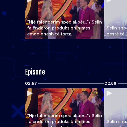
"Një falenderim special për…"/ Selin
falënderon produksionin mes
Selin shpa
emocionesh të forta
pestë të 
Episode
02:57
02:56
"Një falenderim special për…"/ Selin
falënderon produksionin mes
Selin shpa