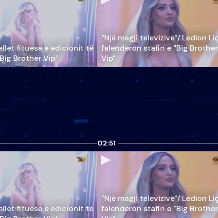
"Një magji televizive"/ Ledion Li
llet fituese e edicionit të
falenderon stafin e "Big Brother
‘Big Brother Vip’
Vip"
02:51
"Një magji televizive"/ Ledion Li
llet fituese e edicionit të
falenderon stafin e "Big Brother