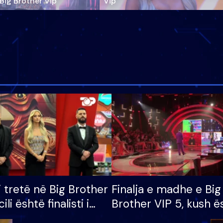
‘Big Brother Vip’
Vip"
i tretë në Big Brother
Finalja e madhe e Big
cili është finalisti i
Brother VIP 5, kush ë
 që lë shtëpinë
banori i parë që lë sh