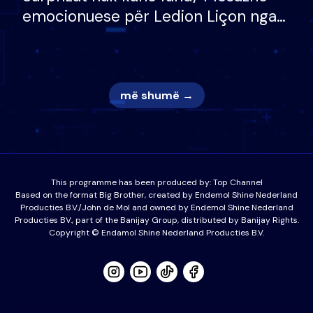
emocionuese për Ledion Liçon nga
nëna dhe fëmijët e tij, moderatori
nuk i mban dot lotët: Nuk meritoj…
më shumë →
This programme has been produced by:
Top Channel
Based on the format Big Brother, created by Endemol Shine Nederland
Producties B.V./John de Mol and owned by Endemol Shine Nederland
Producties BV., part of the Banijay Group, distributed by Banijay Rights.
Copyright © Endamol Shine Nederland Producties B.V.