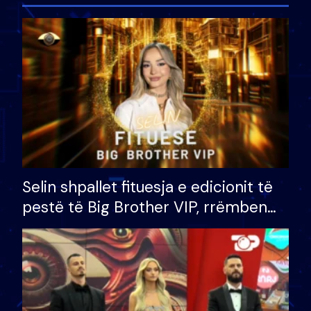
Selin shpallet fituesja e edicionit të
pestë të Big Brother VIP, rrëmben
çmimin e madh prej 100 mijë eurosh