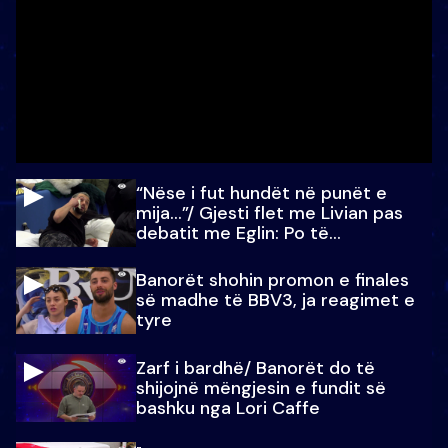
“Nëse i fut hundët në punët e
mija…”/ Gjesti flet me Livian pas
debatit me Eglin: Po të
paralajmëroj
Banorët shohin promon e finales
së madhe të BBV3, ja reagimet e
tyre
Zarf i bardhë/ Banorët do të
shijojnë mëngjesin e fundit së
bashku nga Lori Caffe