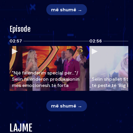
më shumë →
Episode
02:57
02:56
"Një falenderim special për…"/
Selin falënderon produksionin
Selin shpallet fitu
mes emocionesh të forta
të pestë të ‘Big Br
më shumë →
LAJME