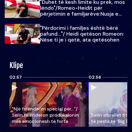
"Duhet të kesh limite ku prek, mos
lëndo"/Romeo-Heidit për
përjetimin e familjarëve:Nusja e
Julit…
"Përdorimi i familjes është bërë
pafund…"/ Heidi qetëson Romeon:
Nëse ti je i qetë, ata qetësohen
Klipe
02:57
02:56
"Një falenderim special për…"/
Selin falënderon produksionin
Selin shpallet fitu
mes emocionesh të forta
të pestë të ‘Big Br