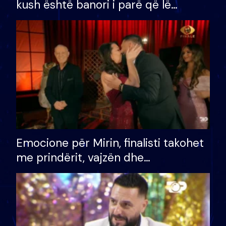
kush është banori i parë që lë
shtëpinë dhe humb mundësinë për
të fituar çmimin e madh
Emocione për Mirin, finalisti takohet
me prindërit, vajzën dhe
bashkëshorten: S’kemi ndonjë letër
divorci apo jo?