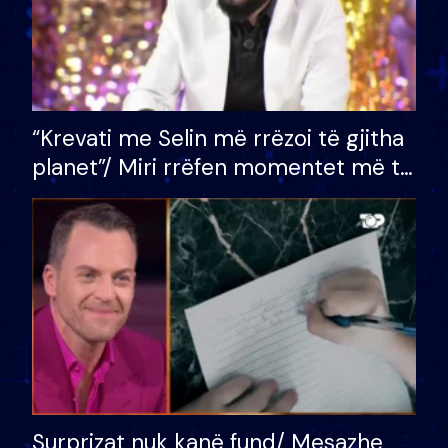
“Krevati me Selin më rrëzoi të gjitha
planet”/ Miri rrëfen momentet më të
bukura në shtëpinë e BB VIP: Do më
mungojë zilja e mëngjesit kur…
Surprizat nuk kanë fund/ Mesazhe