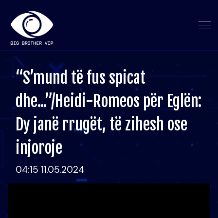
“S’mund të fus spicat
dhe...”/Heidi-Romeos për Eglën:
Dy janë rrugët, të zihesh ose
injoroje
04:15 11.05.2024