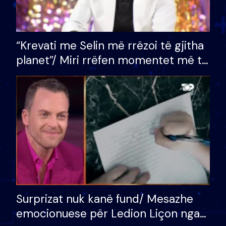
“Krevati me Selin më rrëzoi të gjitha
planet”/ Miri rrëfen momentet më të
bukura në shtëpinë e BB VIP: Do më
mungojë zilja e mëngjesit kur…
Surprizat nuk kanë fund/ Mesazhe
emocionuese për Ledion Liçon nga