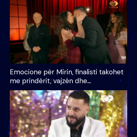
të fituar çmimin e madh
Emocione për Mirin, finalisti takohet
me prindërit, vajzën dhe
bashkëshorten: S’kemi ndonjë letër
divorci apo jo?