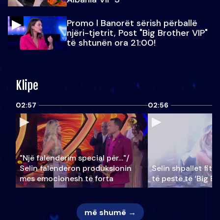
Promo l Banorët sërish përballë
njëri-tjetrit, Post "Big Brother VIP"
të shtunën ora 21:00!
Klipe
02:57
02:56
"Një falenderim special për…"/
Selin falënderon produksionin
Selin shpallet fitu
mes emocionesh të forta
të pestë të ‘Big Br
më shumë →