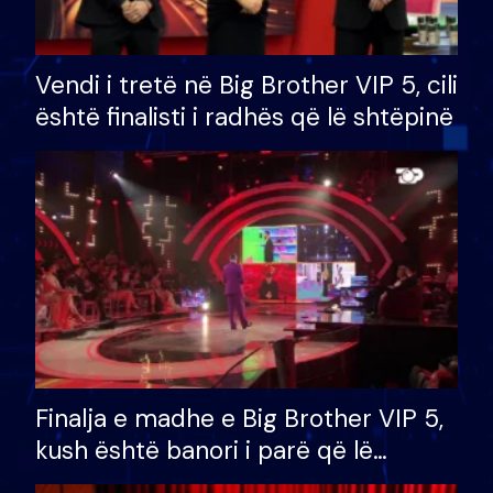
Vendi i tretë në Big Brother VIP 5, cili
është finalisti i radhës që lë shtëpinë
Finalja e madhe e Big Brother VIP 5,
kush është banori i parë që lë
shtëpinë dhe humb mundësinë për