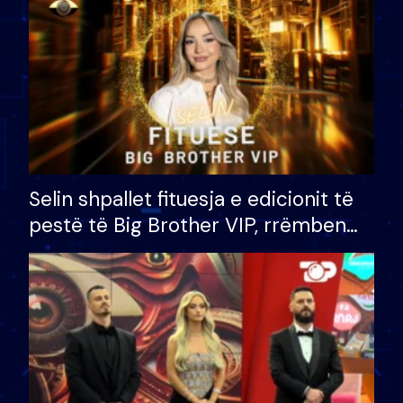
Selin shpallet fituesja e edicionit të
pestë të Big Brother VIP, rrëmben
çmimin e madh prej 100 mijë eurosh