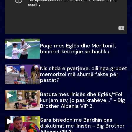
Paqe mes Eglës dhe Meritonit,
banorët kërcejnë së bashku
Nis sfida e pyetjeve, cili nga grupet
memorizoi më shumë fakte për
pastat?
Batuta mes Ilnisës dhe Eglës/“Fol
kur jam aty, jo pas krahëve…” - Big
Brother Albania VIP 3
Sara bisedon me Bardhin pas
diskutimit me Ilnisën - Big Brother
Albania VIP 3