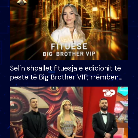
Selin shpallet fituesja e edicionit të
pestë të Big Brother VIP, rrëmben
çmimin e madh prej 100 mijë eurosh