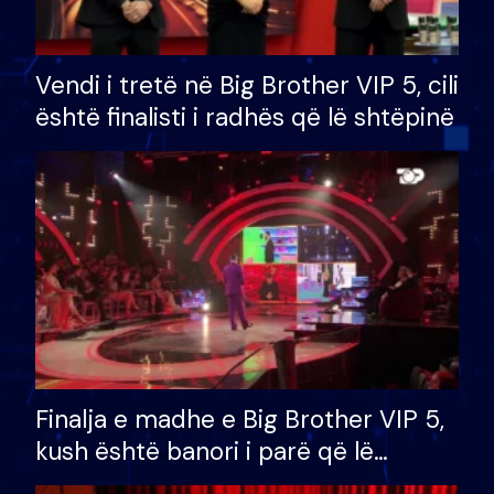
Vendi i tretë në Big Brother VIP 5, cili
është finalisti i radhës që lë shtëpinë
Finalja e madhe e Big Brother VIP 5,
kush është banori i parë që lë
shtëpinë dhe humb mundësinë për