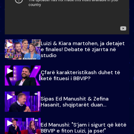
Luizi & Kiara martohen, ja detajet
e finales! Debate të zjarrta në
studio
Çfarë karakteristikash duhet të
ketë fituesi i BBVIP?
Sipas Ed Manushit & Zefina
Hasanit, shqiptarët duan...
Ed Manushi: "S’jam i sigurt që këtë
BBVIP e fiton Luizi, ja pse!"