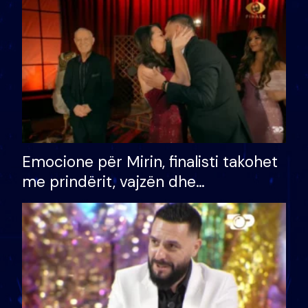
të fituar çmimin e madh
Emocione për Mirin, finalisti takohet
me prindërit, vajzën dhe
bashkëshorten: S’kemi ndonjë letër
divorci apo jo?