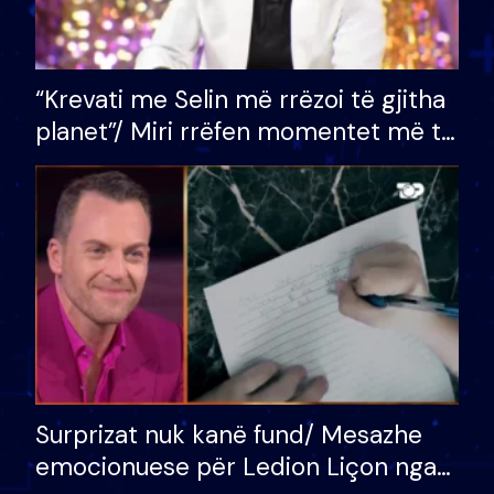
“Krevati me Selin më rrëzoi të gjitha
planet”/ Miri rrëfen momentet më të
bukura në shtëpinë e BB VIP: Do më
mungojë zilja e mëngjesit kur…
Surprizat nuk kanë fund/ Mesazhe
emocionuese për Ledion Liçon nga