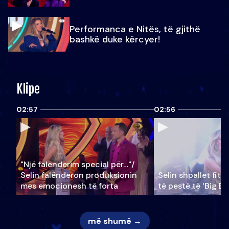
Performanca e Nitës, të gjithë
bashkë duke kërcyer!
Klipe
02:57
02:56
"Një falenderim special për…"/
Selin falënderon produksionin
Selin shpallet fitu
mes emocionesh të forta
të pestë të ‘Big Br
më shumë →