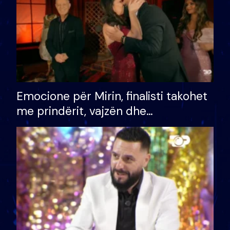
Emocione për Mirin, finalisti takohet
me prindërit, vajzën dhe
bashkëshorten: S’kemi ndonjë letër
divorci apo jo?