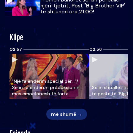
njëri-tjetrit, Post "Big Brother VIP"
të shtunën ora 21:00!
Klipe
02:57
02:56
"Një falenderim special për…"/
Selin falënderon produksionin
Selin shpallet fitu
mes emocionesh të forta
të pestë të ‘Big Br
më shumë →