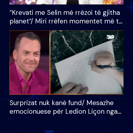
“Krevati me Selin më rrëzoi të gjitha
planet”/ Miri rrëfen momentet më të
bukura në shtëpinë e BB VIP: Do më
mungojë zilja e mëngjesit kur…
Surprizat nuk kanë fund/ Mesazhe
emocionuese për Ledion Liçon nga
nëna dhe fëmijët e tij, moderatori
nuk i mban dot lotët: Nuk meritoj…