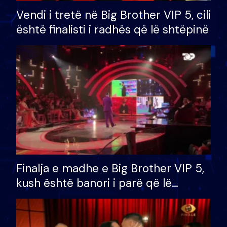
Vendi i tretë në Big Brother VIP 5, cili
është finalisti i radhës që lë shtëpinë
Finalja e madhe e Big Brother VIP 5,
kush është banori i parë që lë
shtëpinë dhe humb mundësinë për
të fituar çmimin e madh