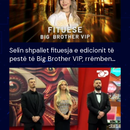
Selin shpallet fituesja e edicionit të
pestë të Big Brother VIP, rrëmben
çmimin e madh prej 100 mijë eurosh