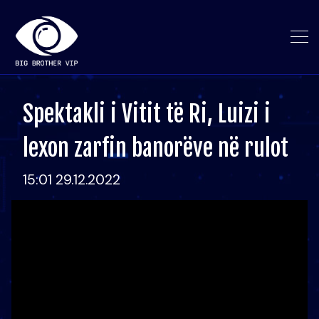
Spektakli i Vitit të Ri, Luizi i
lexon zarfin banorëve në rulot
15:01 29.12.2022