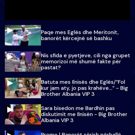
Paqe mes Eglës dhe Meritonit,
banorët kërcejnë së bashku
Nis sfida e pyetjeve, cili nga grupet
memorizoi më shumë fakte për
pastat?
Batuta mes Ilnisës dhe Eglës/“Fol
kur jam aty, jo pas krahëve…” - Big
Brother Albania VIP 3
Sara bisedon me Bardhin pas
diskutimit me Ilnisën - Big Brother
Albania VIP 3
Promo l Banorët sërish përballë