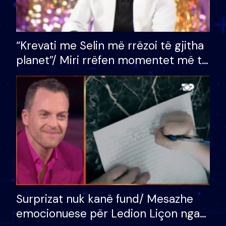
“Krevati me Selin më rrëzoi të gjitha
planet”/ Miri rrëfen momentet më të
bukura në shtëpinë e BB VIP: Do më
mungojë zilja e mëngjesit kur…
Surprizat nuk kanë fund/ Mesazhe
emocionuese për Ledion Liçon nga