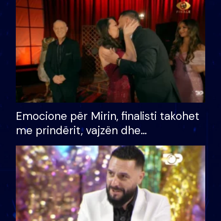
të fituar çmimin e madh
Emocione për Mirin, finalisti takohet
me prindërit, vajzën dhe
bashkëshorten: S’kemi ndonjë letër
divorci apo jo?