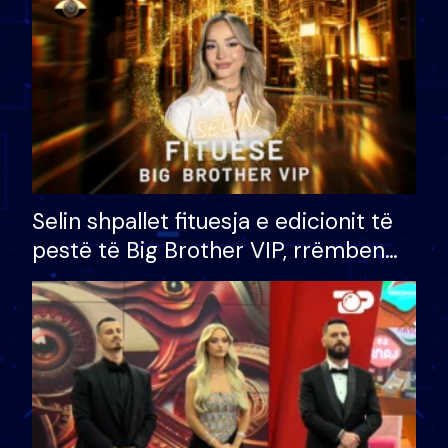
Selin shpallet fituesja e edicionit të
pestë të Big Brother VIP, rrëmben
çmimin e madh prej 100 mijë eurosh