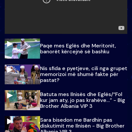
Paqe mes Eglës dhe Meritonit,
banorët kërcejnë së bashku
Nis sfida e pyetjeve, cili nga grupet
memorizoi më shumë fakte për
pastat?
Batuta mes Ilnisës dhe Eglës/“Fol
kur jam aty, jo pas krahëve…” - Big
Brother Albania VIP 3
Sara bisedon me Bardhin pas
diskutimit me Ilnisën - Big Brother
Albania VIP 3