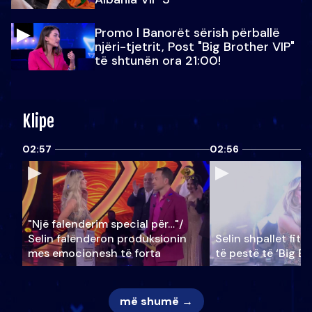
Promo l Banorët sërish përballë
njëri-tjetrit, Post "Big Brother VIP"
të shtunën ora 21:00!
Klipe
02:57
02:56
"Një falenderim special për…"/
Selin falënderon produksionin
Selin shpallet fitu
mes emocionesh të forta
të pestë të ‘Big Br
më shumë →