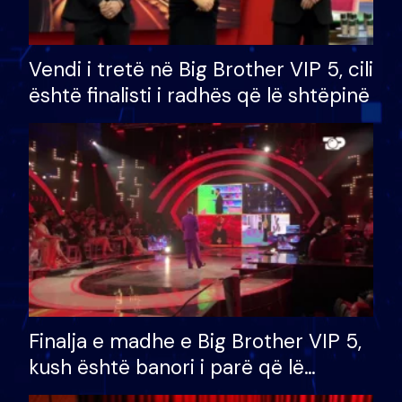
Vendi i tretë në Big Brother VIP 5, cili
është finalisti i radhës që lë shtëpinë
Finalja e madhe e Big Brother VIP 5,
kush është banori i parë që lë
shtëpinë dhe humb mundësinë për