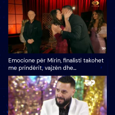
të fituar çmimin e madh
Emocione për Mirin, finalisti takohet
me prindërit, vajzën dhe
bashkëshorten: S’kemi ndonjë letër
divorci apo jo?