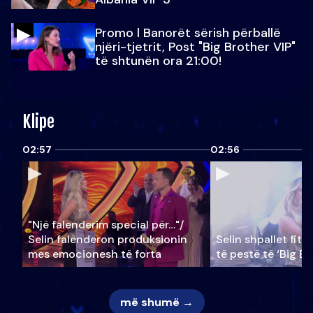
Promo l Banorët sërish përballë
njëri-tjetrit, Post "Big Brother VIP"
të shtunën ora 21:00!
Klipe
02:57
02:56
"Një falenderim special për…"/
Selin falënderon produksionin
Selin shpallet fitu
mes emocionesh të forta
të pestë të ‘Big Br
më shumë →