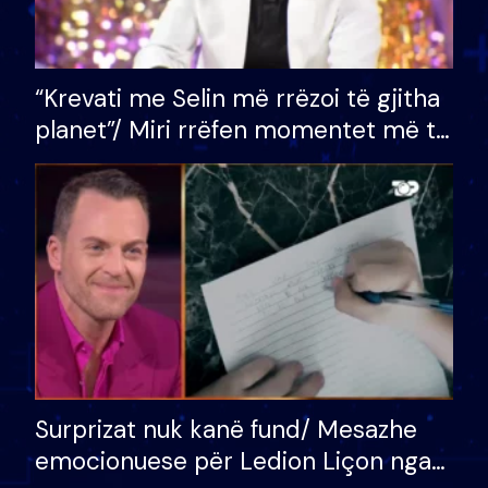
“Krevati me Selin më rrëzoi të gjitha
planet”/ Miri rrëfen momentet më të
bukura në shtëpinë e BB VIP: Do më
mungojë zilja e mëngjesit kur…
Surprizat nuk kanë fund/ Mesazhe
emocionuese për Ledion Liçon nga