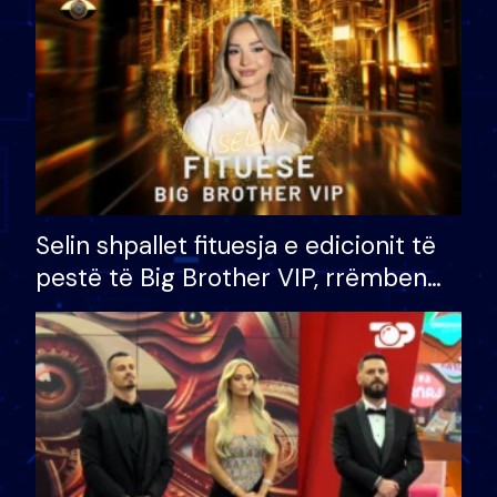
Selin shpallet fituesja e edicionit të
pestë të Big Brother VIP, rrëmben
çmimin e madh prej 100 mijë eurosh