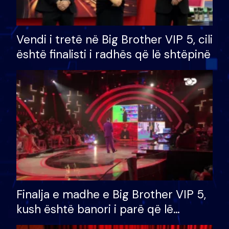
Vendi i tretë në Big Brother VIP 5, cili
është finalisti i radhës që lë shtëpinë
Finalja e madhe e Big Brother VIP 5,
kush është banori i parë që lë
shtëpinë dhe humb mundësinë për