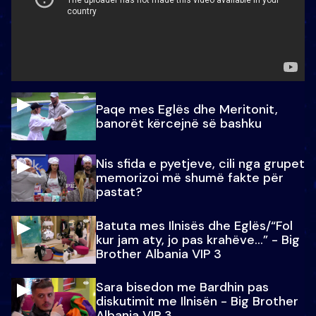
Paqe mes Eglës dhe Meritonit,
banorët kërcejnë së bashku
Nis sfida e pyetjeve, cili nga grupet
memorizoi më shumë fakte për
pastat?
Batuta mes Ilnisës dhe Eglës/“Fol
kur jam aty, jo pas krahëve…” - Big
Brother Albania VIP 3
Sara bisedon me Bardhin pas
diskutimit me Ilnisën - Big Brother
Albania VIP 3