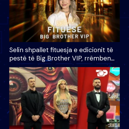
Selin shpallet fituesja e edicionit të
pestë të Big Brother VIP, rrëmben
çmimin e madh prej 100 mijë eurosh