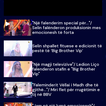
"Një falenderim special për…"/
Selin falënderon produksionin mes
emocionesh të forta
Selin shpallet fituese e edicionit të
pestë të ‘Big Brother Vip’
"Një magji televizive"/ Ledion Liço
falenderon stafin e "Big Brother
Vip"
"Faleminderit Vëllai i Madh dhe të
gjithë…"/ Miri flet për rrugëtimin e
tij në BBV
"Jam në një lumë emocionesh"/