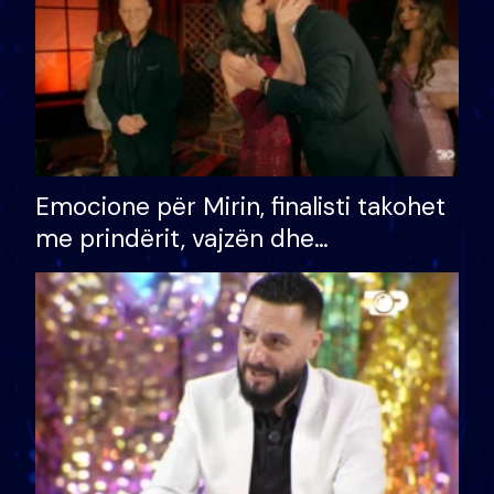
Emocione për Mirin, finalisti takohet
me prindërit, vajzën dhe
bashkëshorten: S’kemi ndonjë letër
divorci apo jo?