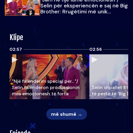
Selin për eksperiencën e saj në Big
Brother: Rrugëtimi më unik…
Klipe
02:57
02:56
"Një falenderim special për…"/
Selin falënderon produksionin
Selin shpallet fitu
mes emocionesh të forta
të pestë të ‘Big Br
më shumë →