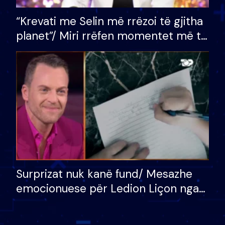
“Krevati me Selin më rrëzoi të gjitha
planet”/ Miri rrëfen momentet më të
bukura në shtëpinë e BB VIP: Do më
mungojë zilja e mëngjesit kur…
Surprizat nuk kanë fund/ Mesazhe
emocionuese për Ledion Liçon nga
nëna dhe fëmijët e tij, moderatori
nuk i mban dot lotët: Nuk meritoj…