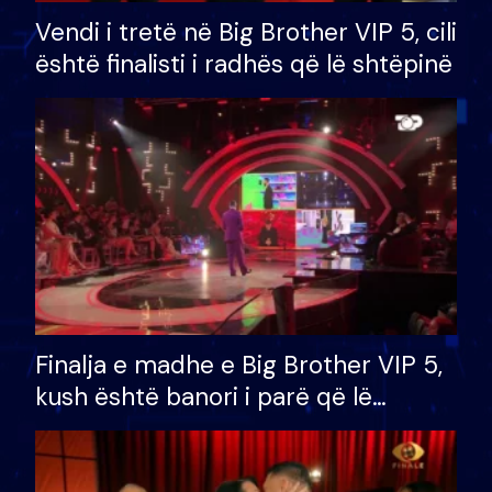
Vendi i tretë në Big Brother VIP 5, cili
është finalisti i radhës që lë shtëpinë
Finalja e madhe e Big Brother VIP 5,
kush është banori i parë që lë
shtëpinë dhe humb mundësinë për
të fituar çmimin e madh