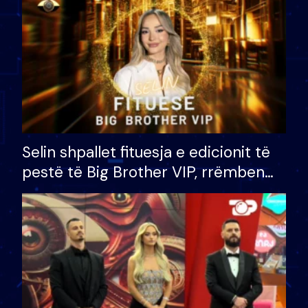
Selin shpallet fituesja e edicionit të
pestë të Big Brother VIP, rrëmben
çmimin e madh prej 100 mijë eurosh