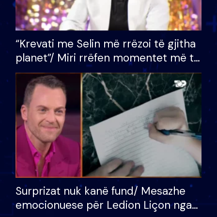
“Krevati me Selin më rrëzoi të gjitha
planet”/ Miri rrëfen momentet më të
bukura në shtëpinë e BB VIP: Do më
mungojë zilja e mëngjesit kur…
Surprizat nuk kanë fund/ Mesazhe
emocionuese për Ledion Liçon nga