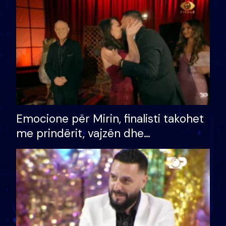
të fituar çmimin e madh
Emocione për Mirin, finalisti takohet
me prindërit, vajzën dhe
bashkëshorten: S’kemi ndonjë letër
divorci apo jo?