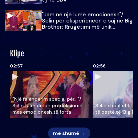
"Jam në një lumë emocionesh"/
Selin për eksperiencën e saj në Big
Brother: Rrugëtimi më unik…
Klipe
02:57
02:56
"Një falenderim special për…"/
Selin falënderon produksionin
Selin shpallet fitu
mes emocionesh të forta
të pestë të ‘Big Br
më shumë →