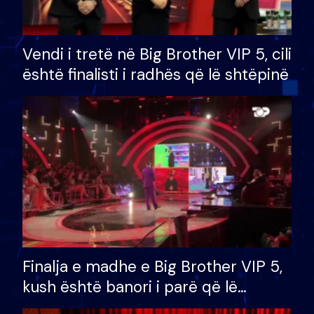
Vendi i tretë në Big Brother VIP 5, cili
është finalisti i radhës që lë shtëpinë
Finalja e madhe e Big Brother VIP 5,
kush është banori i parë që lë
shtëpinë dhe humb mundësinë për