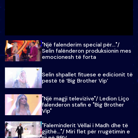
"Një falenderim special për…"/
Selin falënderon produksionin mes
emocionesh të forta
Selin shpallet fituese e edicionit të
pestë të ‘Big Brother Vip’
"Një magji televizive"/ Ledion Liço
falenderon stafin e "Big Brother
Vip"
"Faleminderit Vëllai i Madh dhe të
gjithë…"/ Miri flet për rrugëtimin e
tij në BBV