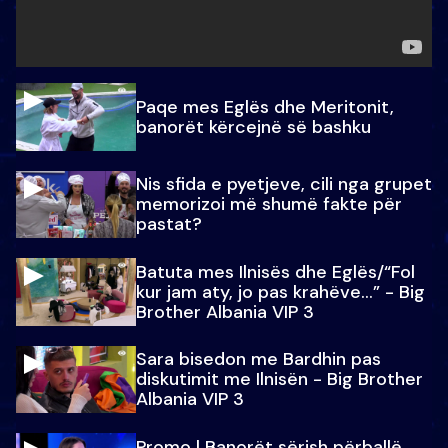
Paqe mes Eglës dhe Meritonit,
banorët kërcejnë së bashku
Nis sfida e pyetjeve, cili nga grupet
memorizoi më shumë fakte për
pastat?
Batuta mes Ilnisës dhe Eglës/“Fol
kur jam aty, jo pas krahëve…” - Big
Brother Albania VIP 3
Sara bisedon me Bardhin pas
diskutimit me Ilnisën - Big Brother
Albania VIP 3
Promo l Banorët sërish përballë