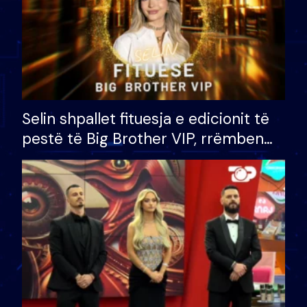
Selin shpallet fituesja e edicionit të
pestë të Big Brother VIP, rrëmben
çmimin e madh prej 100 mijë eurosh