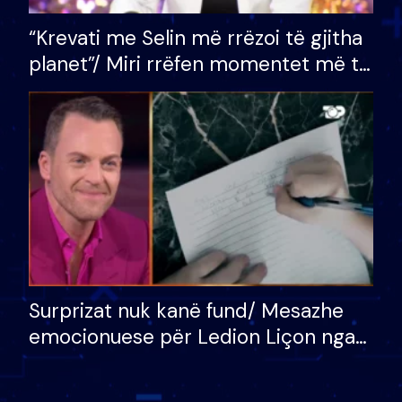
“Krevati me Selin më rrëzoi të gjitha
planet”/ Miri rrëfen momentet më të
bukura në shtëpinë e BB VIP: Do më
mungojë zilja e mëngjesit kur…
Surprizat nuk kanë fund/ Mesazhe
emocionuese për Ledion Liçon nga
nëna dhe fëmijët e tij, moderatori
nuk i mban dot lotët: Nuk meritoj…