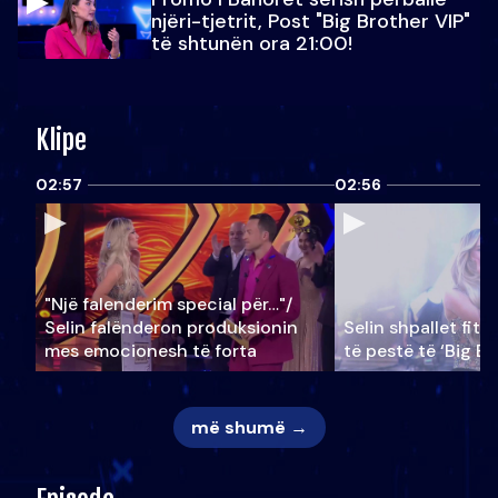
njëri-tjetrit, Post "Big Brother VIP"
të shtunën ora 21:00!
Klipe
02:57
02:56
"Një falenderim special për…"/
Selin falënderon produksionin
Selin shpallet fitu
mes emocionesh të forta
të pestë të ‘Big Br
më shumë →