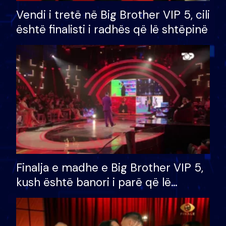
Vendi i tretë në Big Brother VIP 5, cili
është finalisti i radhës që lë shtëpinë
Finalja e madhe e Big Brother VIP 5,
kush është banori i parë që lë
shtëpinë dhe humb mundësinë për
të fituar çmimin e madh