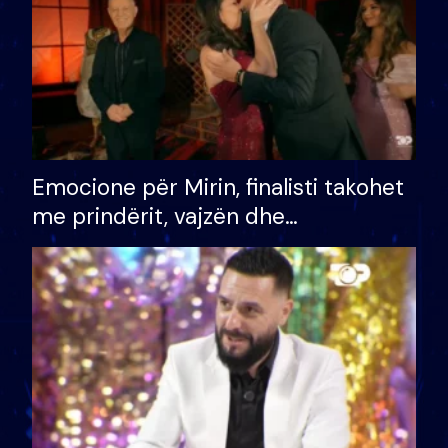
Emocione për Mirin, finalisti takohet
me prindërit, vajzën dhe
bashkëshorten: S’kemi ndonjë letër
divorci apo jo?