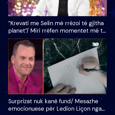
“Krevati me Selin më rrëzoi të gjitha
planet”/ Miri rrëfen momentet më të
bukura në shtëpinë e BB VIP: Do më
mungojë zilja e mëngjesit kur…
Surprizat nuk kanë fund/ Mesazhe
emocionuese për Ledion Liçon nga