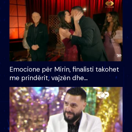
të fituar çmimin e madh
Emocione për Mirin, finalisti takohet
me prindërit, vajzën dhe
bashkëshorten: S’kemi ndonjë letër
divorci apo jo?