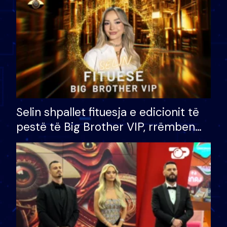
Selin shpallet fituesja e edicionit të
pestë të Big Brother VIP, rrëmben
çmimin e madh prej 100 mijë eurosh