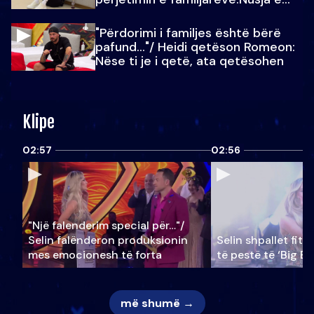
Julit…
"Përdorimi i familjes është bërë
pafund…"/ Heidi qetëson Romeon:
Nëse ti je i qetë, ata qetësohen
Klipe
02:57
02:56
"Një falenderim special për…"/
Selin falënderon produksionin
Selin shpallet fitu
mes emocionesh të forta
të pestë të ‘Big Br
më shumë →