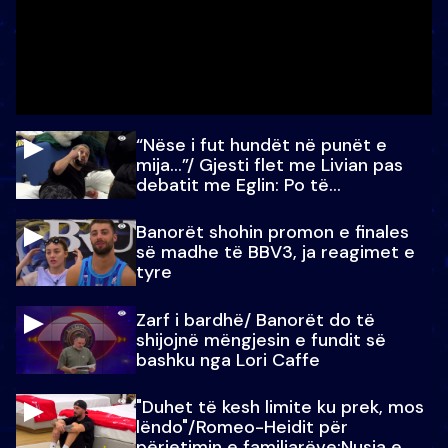
“Nëse i fut hundët në punët e
mija…”/ Gjesti flet me Livian pas
debatit me Eglin: Po të
paralajmëroj
Banorët shohin promon e finales
së madhe të BBV3, ja reagimet e
tyre
Zarf i bardhë/ Banorët do të
shijojnë mëngjesin e fundit së
bashku nga Lori Caffe
"Duhet të kesh limite ku prek, mos
lëndo"/Romeo-Heidit për
përjetimin e familjarëve:Nusja e