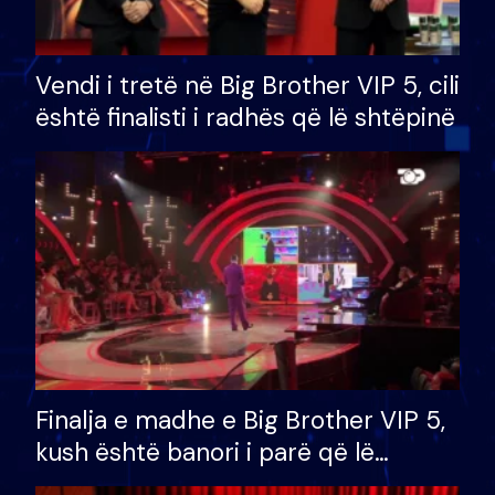
Vendi i tretë në Big Brother VIP 5, cili
është finalisti i radhës që lë shtëpinë
Finalja e madhe e Big Brother VIP 5,
kush është banori i parë që lë
shtëpinë dhe humb mundësinë për