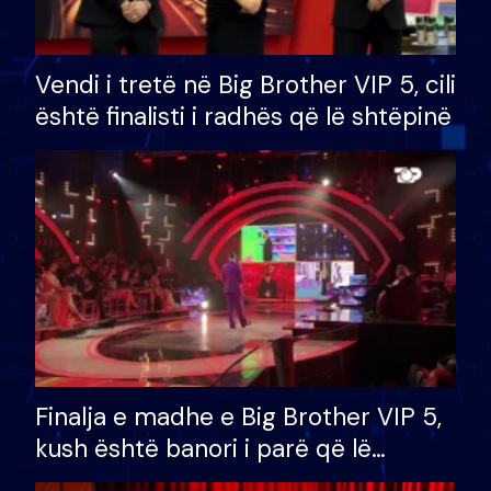
Vendi i tretë në Big Brother VIP 5, cili
është finalisti i radhës që lë shtëpinë
Finalja e madhe e Big Brother VIP 5,
kush është banori i parë që lë
shtëpinë dhe humb mundësinë për