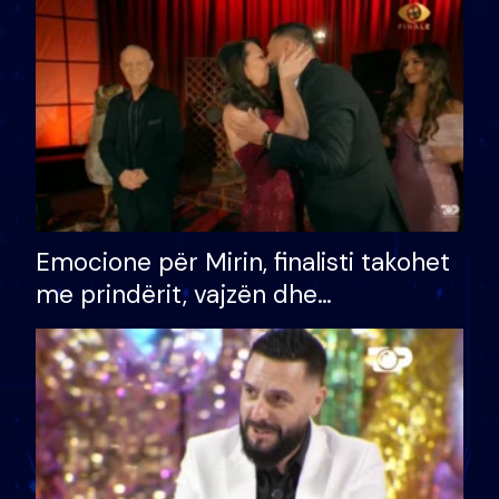
të fituar çmimin e madh
Emocione për Mirin, finalisti takohet
me prindërit, vajzën dhe
bashkëshorten: S’kemi ndonjë letër
divorci apo jo?