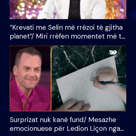
“Krevati me Selin më rrëzoi të gjitha
planet”/ Miri rrëfen momentet më të
bukura në shtëpinë e BB VIP: Do më
mungojë zilja e mëngjesit kur…
Surprizat nuk kanë fund/ Mesazhe
emocionuese për Ledion Liçon nga