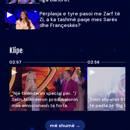
Përplasja e tyre pasoi me Zarf të
Zi, a ka tashmë paqe mes Sarës
dhe Françeskës?
Klipe
02:57
02:56
"Një falenderim special për…"/
Selin falënderon produksionin
Selin shpallet fitu
mes emocionesh të forta
të pestë të ‘Big Br
më shumë →