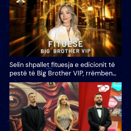
Selin shpallet fituesja e edicionit të
pestë të Big Brother VIP, rrëmben
çmimin e madh prej 100 mijë eurosh