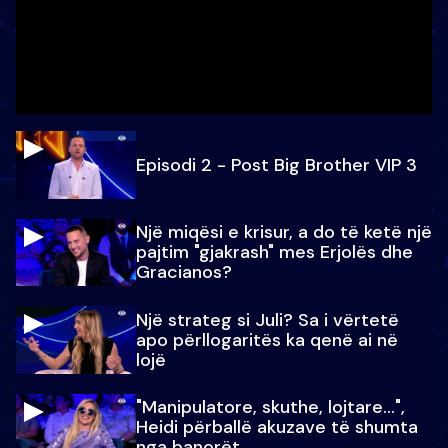
Episodi 2 - Post Big Brother VIP 3
Një miqësi e krisur, a do të ketë një
pajtim "gjakrash" mes Erjolës dhe
Gracianos?
Një strateg si Juli? Sa i vërtetë
apo përllogaritës ka qenë ai në
lojë
"Manipulatore, skuthe, lojtare...",
Heidi përballë akuzave të shumta
nga banorët