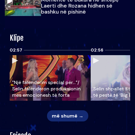
Laerti dhe Rozana hidhen së
bashku në pishinë
Klipe
02:57
02:56
"Një falenderim special për…"/
Selin falënderon produksionin
Selin shpallet fitu
mes emocionesh të forta
të pestë të ‘Big Br
më shumë →