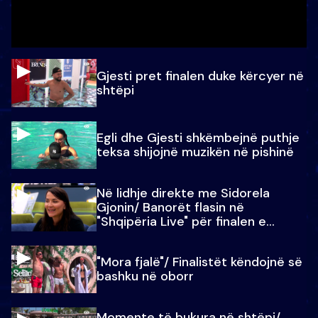
Gjesti pret finalen duke kërcyer në
shtëpi
Egli dhe Gjesti shkëmbejnë puthje
teksa shijojnë muzikën në pishinë
Në lidhje direkte me Sidorela
Gjonin/ Banorët flasin në
"Shqipëria Live" për finalen e
madhe
"Mora fjalë"/ Finalistët këndojnë së
bashku në oborr
Momente të bukura në shtëpi/