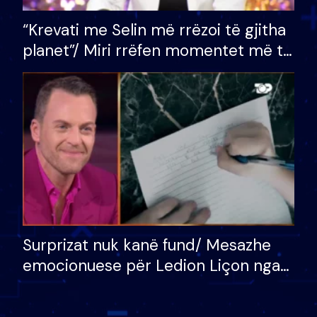
“Krevati me Selin më rrëzoi të gjitha
planet”/ Miri rrëfen momentet më të
bukura në shtëpinë e BB VIP: Do më
mungojë zilja e mëngjesit kur…
Surprizat nuk kanë fund/ Mesazhe
emocionuese për Ledion Liçon nga
nëna dhe fëmijët e tij, moderatori
nuk i mban dot lotët: Nuk meritoj…