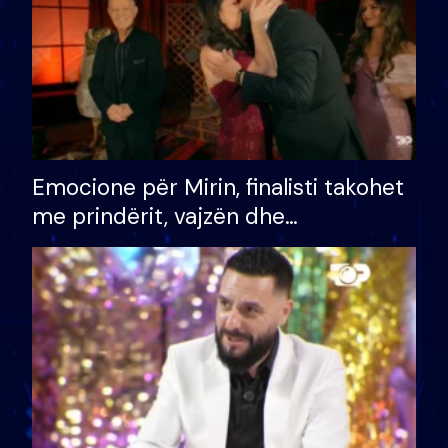
Emocione për Mirin, finalisti takohet
me prindërit, vajzën dhe
bashkëshorten: S’kemi ndonjë letër
divorci apo jo?