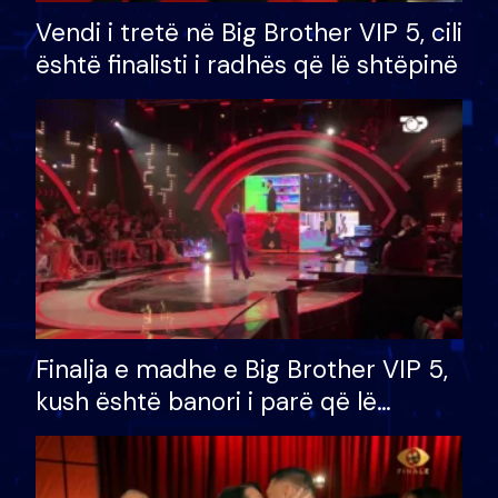
Vendi i tretë në Big Brother VIP 5, cili
është finalisti i radhës që lë shtëpinë
Finalja e madhe e Big Brother VIP 5,
kush është banori i parë që lë
shtëpinë dhe humb mundësinë për
të fituar çmimin e madh