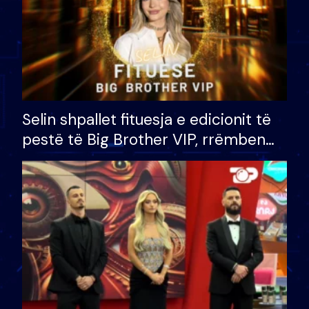
Selin shpallet fituesja e edicionit të
pestë të Big Brother VIP, rrëmben
çmimin e madh prej 100 mijë eurosh