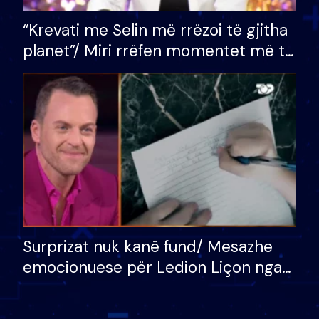
“Krevati me Selin më rrëzoi të gjitha
planet”/ Miri rrëfen momentet më të
bukura në shtëpinë e BB VIP: Do më
mungojë zilja e mëngjesit kur…
Surprizat nuk kanë fund/ Mesazhe
emocionuese për Ledion Liçon nga
nëna dhe fëmijët e tij, moderatori
nuk i mban dot lotët: Nuk meritoj…