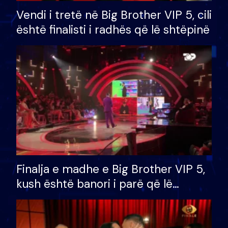
Vendi i tretë në Big Brother VIP 5, cili
është finalisti i radhës që lë shtëpinë
Finalja e madhe e Big Brother VIP 5,
kush është banori i parë që lë
shtëpinë dhe humb mundësinë për
të fituar çmimin e madh