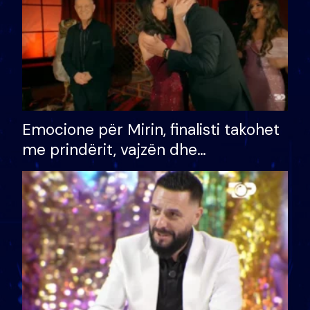
Emocione për Mirin, finalisti takohet
me prindërit, vajzën dhe
bashkëshorten: S’kemi ndonjë letër
divorci apo jo?