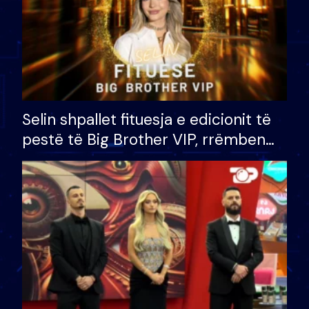
Selin shpallet fituesja e edicionit të
pestë të Big Brother VIP, rrëmben
çmimin e madh prej 100 mijë eurosh