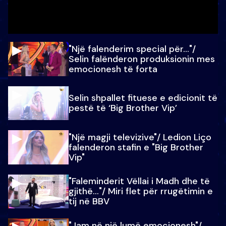
"Një falenderim special për…"/
Selin falënderon produksionin mes
emocionesh të forta
Selin shpallet fituese e edicionit të
pestë të ‘Big Brother Vip’
"Një magji televizive"/ Ledion Liço
falenderon stafin e "Big Brother
Vip"
"Faleminderit Vëllai i Madh dhe të
gjithë…"/ Miri flet për rrugëtimin e
tij në BBV
"Jam në një lumë emocionesh"/