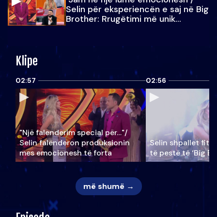
Selin për eksperiencën e saj në Big
Brother: Rrugëtimi më unik…
Klipe
02:57
02:56
"Një falenderim special për…"/
Selin falënderon produksionin
Selin shpallet fitu
mes emocionesh të forta
të pestë të ‘Big Br
më shumë →