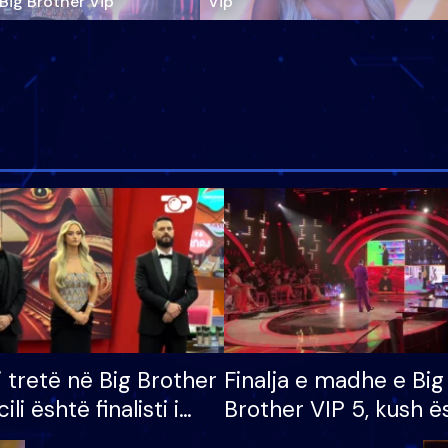
‘Big Brother Vip’
Vip"
i tretë në Big Brother
Finalja e madhe e Big
cili është finalisti i
Brother VIP 5, kush ë
 që lë shtëpinë
banori i parë që lë sh