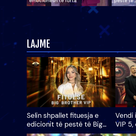
emocionesh të forta
pestë të 
LAJME
Selin shpallet fituesja e
Vendi 
edicionit të pestë të Big
VIP 5, 
Brother VIP, rrëmben
radhës