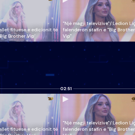
"Një magji televizive"/ Ledion Li
llet fituese e edicionit të
falenderon stafin e "Big Brother
‘Big Brother Vip’
Vip"
02:51
"Një magji televizive"/ Ledion Li
llet fituese e edicionit të
falenderon stafin e "Big Brother