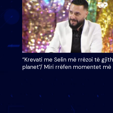
çmimin e madh prej 100
mijë eurosh
“Krevati me Selin më rrëzoi të gjit
planet”/ Miri rrëfen momentet më 
bukura në shtëpinë e BB VIP: Do 
mungojë zilja e mëngjesit kur…