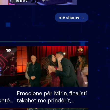
tij në BBV
më shumë →
Emocione për Mirin, finalisti
shtë
takohet me prindërit,
tëpinë
vajzën dhe bashkëshorten: