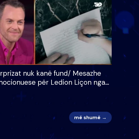
 për
S’kemi ndonjë letër divorci
adh
apo jo?
rprizat nuk kanë fund/ Mesazhe
ocionuese për Ledion Liçon nga
na dhe fëmijët e tij, moderatori
k i mban dot lotët: Nuk meritoj…
më shumë →