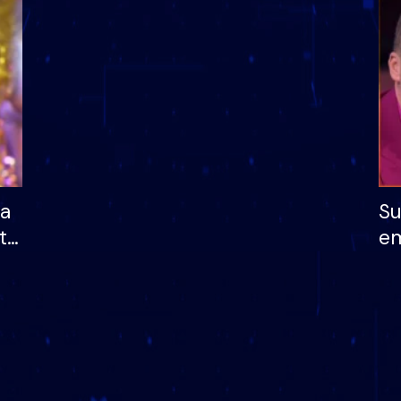
dhe humb mundësinë
të fituar çmimin e m
ha
Su
të
em
më
në
nu