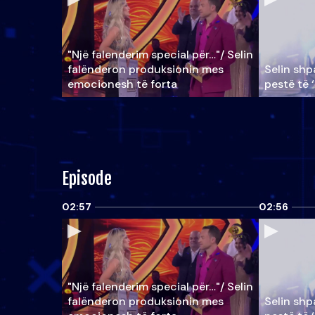
"Një falenderim special për…"/ Selin
falënderon produksionin mes
Selin shpa
emocionesh të forta
pestë të 
Episode
02:57
02:56
"Një falenderim special për…"/ Selin
falënderon produksionin mes
Selin shpa