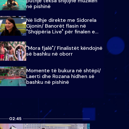
puthje teksa shijojnë muzikën
në pishinë
Në lidhje direkte me Sidorela
Gjonin/ Banorët flasin në
"Shqipëria Live" për finalen e
madhe
"Mora fjalë"/ Finalistët këndojnë
së bashku në oborr
Momente të bukura në shtëpi/
Laerti dhe Rozana hidhen së
bashku në pishinë
02:45