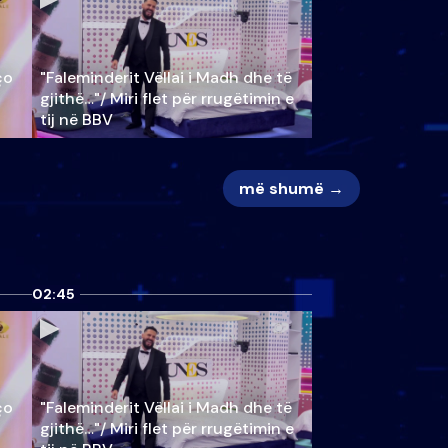
ço
"Faleminderit Vëllai i Madh dhe të
gjithë…"/ Miri flet për rrugëtimin e
tij në BBV
më shumë →
02:45
ço
"Faleminderit Vëllai i Madh dhe të
gjithë…"/ Miri flet për rrugëtimin e