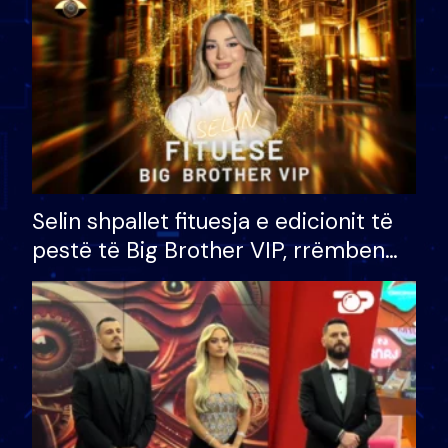
Selin shpallet fituesja e edicionit të
pestë të Big Brother VIP, rrëmben
çmimin e madh prej 100 mijë eurosh