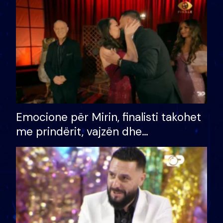
të fituar çmimin e madh
Emocione për Mirin, finalisti takohet
me prindërit, vajzën dhe
bashkëshorten: S’kemi ndonjë letër
divorci apo jo?