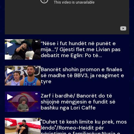
“Nëse i fut hundët në punët e
mija…”/ Gjesti flet me Livian pas
debatit me Eglin: Po të
paralajmëroj
Banorët shohin promon e finales
së madhe të BBV3, ja reagimet e
tyre
Zarf i bardhë/ Banorët do të
shijojnë mëngjesin e fundit së
bashku nga Lori Caffe
"Duhet të kesh limite ku prek, mos
lëndo"/Romeo-Heidit për
përjetimin e familjarëve:Nusja e