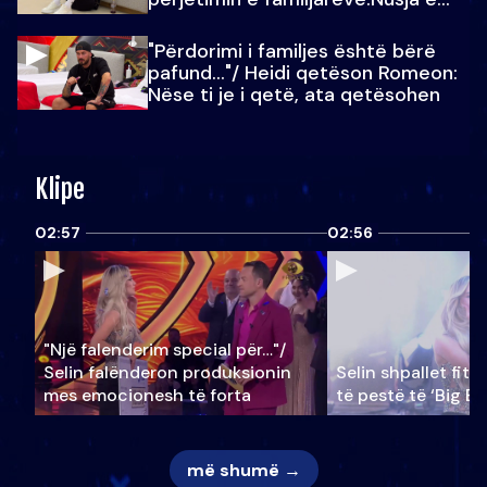
Julit…
"Përdorimi i familjes është bërë
pafund…"/ Heidi qetëson Romeon:
Nëse ti je i qetë, ata qetësohen
Klipe
02:57
02:56
"Një falenderim special për…"/
Selin falënderon produksionin
Selin shpallet fitu
mes emocionesh të forta
të pestë të ‘Big Br
më shumë →