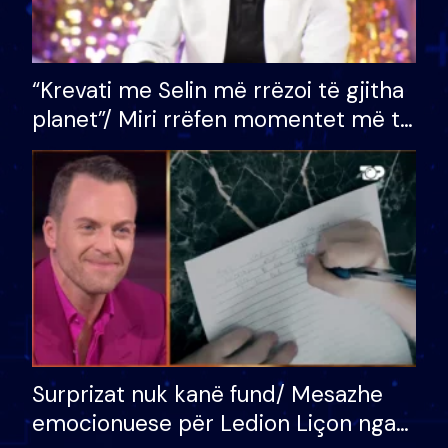
“Krevati me Selin më rrëzoi të gjitha
planet”/ Miri rrëfen momentet më të
bukura në shtëpinë e BB VIP: Do më
mungojë zilja e mëngjesit kur…
Surprizat nuk kanë fund/ Mesazhe
emocionuese për Ledion Liçon nga