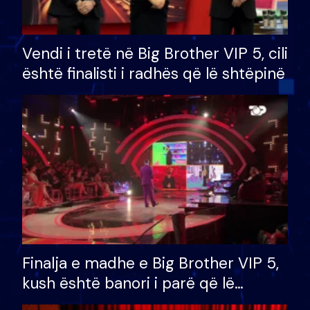
Vendi i tretë në Big Brother VIP 5, cili
është finalisti i radhës që lë shtëpinë
Finalja e madhe e Big Brother VIP 5,
kush është banori i parë që lë
shtëpinë dhe humb mundësinë për