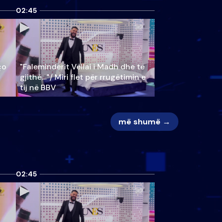
02:45
ço
"Faleminderit Vëllai i Madh dhe të
gjithë…"/ Miri flet për rrugëtimin e
tij në BBV
më shumë →
02:45