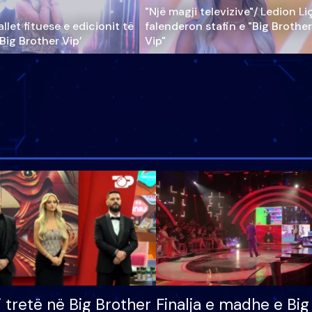
"Një magji televizive"/ Ledion Li
llet fituese e edicionit të
falenderon stafin e "Big Brother
‘Big Brother Vip’
Vip"
i tretë në Big Brother
Finalja e madhe e Big