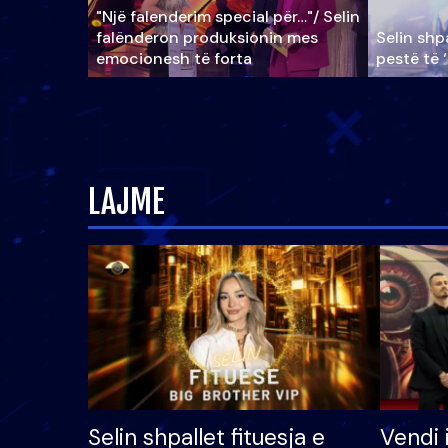
"Një falenderim special për…"/ Selin
falënderon produksionin mes
Selin shpa
emocionesh të forta
pestë të 
LAJME
Selin shpallet fituesja e
Vendi 