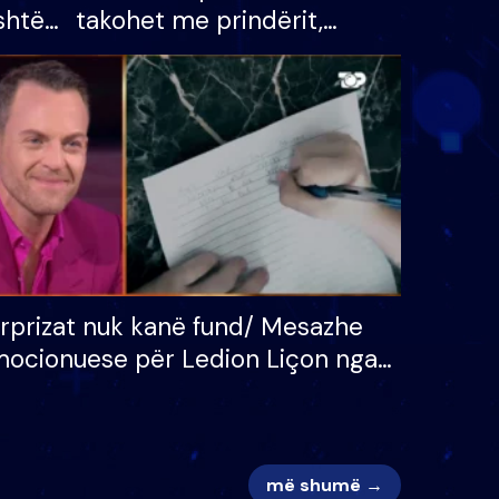
shtë
takohet me prindërit,
tëpinë
vajzën dhe bashkëshorten:
 për
S’kemi ndonjë letër divorci
adh
apo jo?
rprizat nuk kanë fund/ Mesazhe
ocionuese për Ledion Liçon nga
na dhe fëmijët e tij, moderatori
k i mban dot lotët: Nuk meritoj…
më shumë →