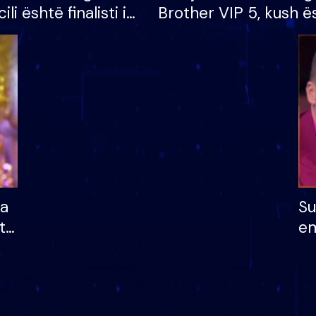
cili është finalisti i
Brother VIP 5, kush ë
 që lë shtëpinë
banori i parë që lë sh
dhe humb mundësinë
të fituar çmimin e m
ha
Su
të
em
më
në
nu