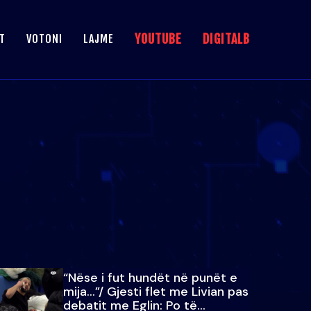
YOUTUBE
DIGITALB
T
VOTONI
LAJME
“Nëse i fut hundët në punët e
mija…”/ Gjesti flet me Livian pas
debatit me Eglin: Po të