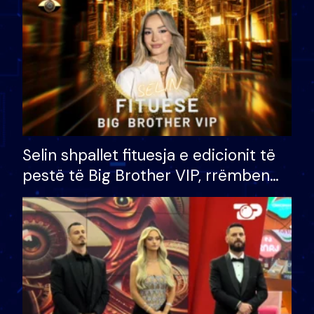
Selin shpallet fituesja e edicionit të
pestë të Big Brother VIP, rrëmben
çmimin e madh prej 100 mijë eurosh