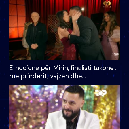
të fituar çmimin e madh
Emocione për Mirin, finalisti takohet
me prindërit, vajzën dhe
bashkëshorten: S’kemi ndonjë letër
divorci apo jo?