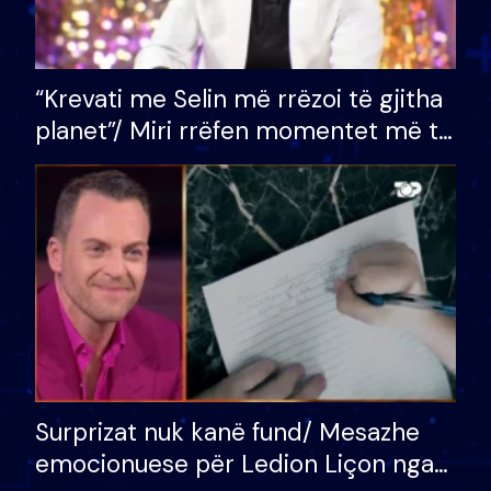
“Krevati me Selin më rrëzoi të gjitha
planet”/ Miri rrëfen momentet më të
bukura në shtëpinë e BB VIP: Do më
mungojë zilja e mëngjesit kur…
Surprizat nuk kanë fund/ Mesazhe
emocionuese për Ledion Liçon nga