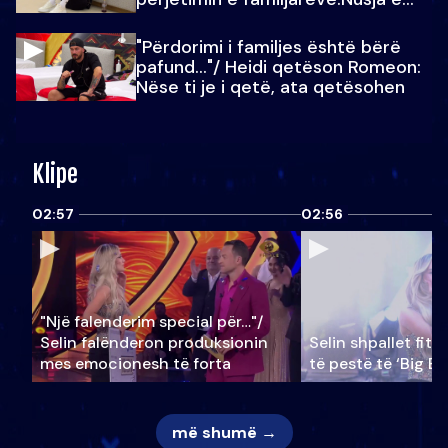
Julit…
"Përdorimi i familjes është bërë
pafund…"/ Heidi qetëson Romeon:
Nëse ti je i qetë, ata qetësohen
Klipe
02:57
02:56
"Një falenderim special për…"/
Selin falënderon produksionin
Selin shpallet fitu
mes emocionesh të forta
të pestë të ‘Big Br
më shumë →