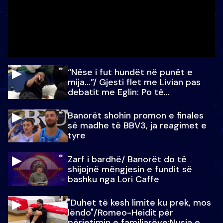
“Nëse i fut hundët në punët e
mija…”/ Gjesti flet me Livian pas
debatit me Eglin: Po të
paralajmëroj
Banorët shohin promon e finales
së madhe të BBV3, ja reagimet e
tyre
Zarf i bardhë/ Banorët do të
shijojnë mëngjesin e fundit së
bashku nga Lori Caffe
"Duhet të kesh limite ku prek, mos
lëndo"/Romeo-Heidit për
përjetimin e familjarëve:Nusja e