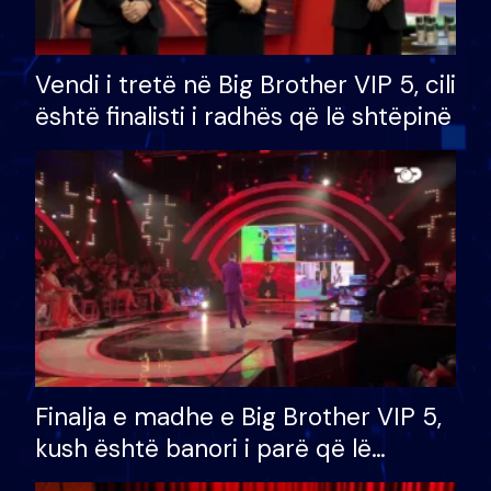
Vendi i tretë në Big Brother VIP 5, cili
është finalisti i radhës që lë shtëpinë
Finalja e madhe e Big Brother VIP 5,
kush është banori i parë që lë
shtëpinë dhe humb mundësinë për