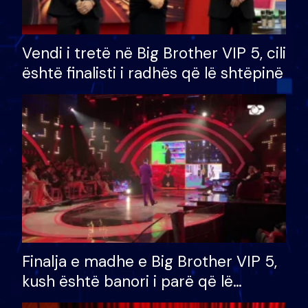
Vendi i tretë në Big Brother VIP 5, cili
është finalisti i radhës që lë shtëpinë
Finalja e madhe e Big Brother VIP 5,
kush është banori i parë që lë
shtëpinë dhe humb mundësinë për