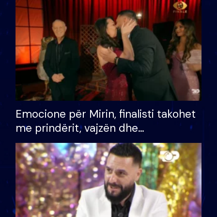
të fituar çmimin e madh
Emocione për Mirin, finalisti takohet
me prindërit, vajzën dhe
bashkëshorten: S’kemi ndonjë letër
divorci apo jo?