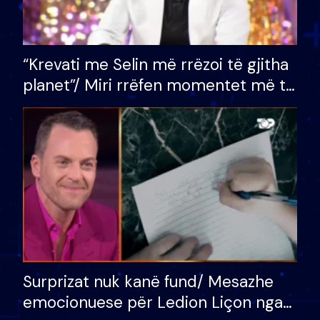
“Krevati me Selin më rrëzoi të gjitha
planet”/ Miri rrëfen momentet më të
bukura në shtëpinë e BB VIP: Do më
mungojë zilja e mëngjesit kur…
Surprizat nuk kanë fund/ Mesazhe
emocionuese për Ledion Liçon nga