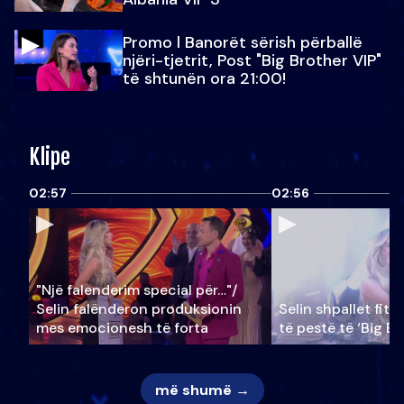
Promo l Banorët sërish përballë
njëri-tjetrit, Post "Big Brother VIP"
të shtunën ora 21:00!
Klipe
02:57
02:56
"Një falenderim special për…"/
Selin falënderon produksionin
Selin shpallet fitu
mes emocionesh të forta
të pestë të ‘Big Br
më shumë →