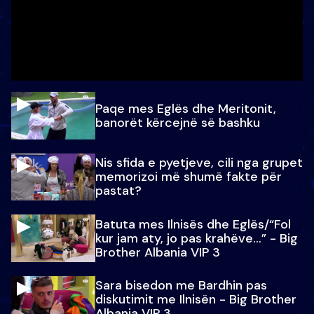
Paqe mes Eglës dhe Meritonit,
banorët kërcejnë së bashku
Nis sfida e pyetjeve, cili nga grupet
memorizoi më shumë fakte për
pastat?
Batuta mes Ilnisës dhe Eglës/“Fol
kur jam aty, jo pas krahëve…” - Big
Brother Albania VIP 3
Sara bisedon me Bardhin pas
diskutimit me Ilnisën - Big Brother
Albania VIP 3