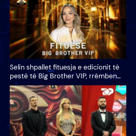
Selin shpallet fituesja e edicionit të
pestë të Big Brother VIP, rrëmben
çmimin e madh prej 100 mijë eurosh