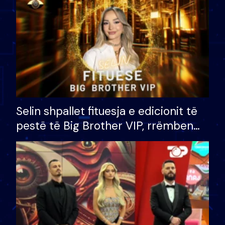
Selin shpallet fituesja e edicionit të
pestë të Big Brother VIP, rrëmben
çmimin e madh prej 100 mijë eurosh