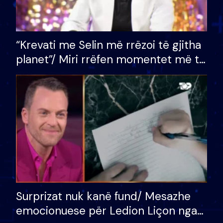
“Krevati me Selin më rrëzoi të gjitha
planet”/ Miri rrëfen momentet më të
bukura në shtëpinë e BB VIP: Do më
mungojë zilja e mëngjesit kur…
Surprizat nuk kanë fund/ Mesazhe
emocionuese për Ledion Liçon nga