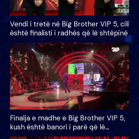
Vendi i tretë në Big Brother VIP 5, cili
është finalisti i radhës që lë shtëpinë
Finalja e madhe e Big Brother VIP 5,
kush është banori i parë që lë
shtëpinë dhe humb mundësinë për