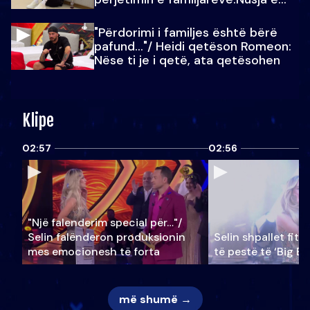
Julit…
"Përdorimi i familjes është bërë
pafund…"/ Heidi qetëson Romeon:
Nëse ti je i qetë, ata qetësohen
Klipe
02:57
02:56
"Një falenderim special për…"/
Selin falënderon produksionin
Selin shpallet fitu
mes emocionesh të forta
të pestë të ‘Big Br
më shumë →