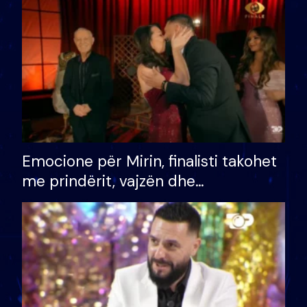
të fituar çmimin e madh
Emocione për Mirin, finalisti takohet
me prindërit, vajzën dhe
bashkëshorten: S’kemi ndonjë letër
divorci apo jo?