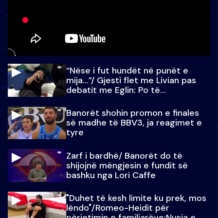
“Nëse i fut hundët në punët e
mija…”/ Gjesti flet me Livian pas
debatit me Eglin: Po të
paralajmëroj
Banorët shohin promon e finales
së madhe të BBV3, ja reagimet e
tyre
Zarf i bardhë/ Banorët do të
shijojnë mëngjesin e fundit së
bashku nga Lori Caffe
"Duhet të kesh limite ku prek, mos
lëndo"/Romeo-Heidit për
përjetimin e familjarëve:Nusja e