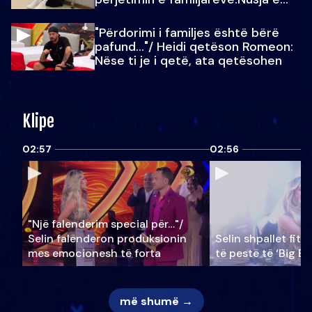
Julit…
"Përdorimi i familjes është bërë
pafund…"/ Heidi qetëson Romeon:
Nëse ti je i qetë, ata qetësohen
Klipe
02:57
02:56
"Një falenderim special për…"/
Selin falënderon produksionin
Selin shpallet fitu
mes emocionesh të forta
të pestë të ‘Big Br
më shumë →