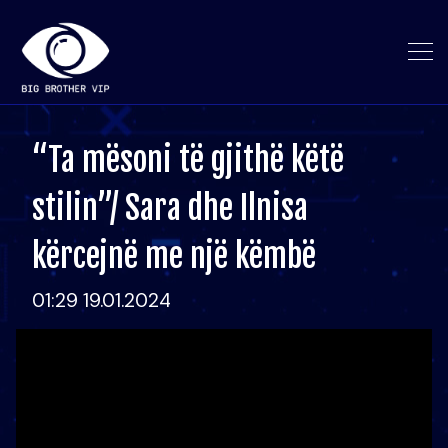
“Ta mësoni të gjithë këtë
stilin”/ Sara dhe Ilnisa
kërcejnë me një këmbë
01:29 19.01.2024