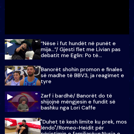
“Nëse i fut hundët në punët e
mija…”/ Gjesti flet me Livian pas
debatit me Eglin: Po të
paralajmëroj
Banorët shohin promon e finales
së madhe të BBV3, ja reagimet e
tyre
Zarf i bardhë/ Banorët do të
shijojnë mëngjesin e fundit së
bashku nga Lori Caffe
"Duhet të kesh limite ku prek, mos
lëndo"/Romeo-Heidit për
përjetimin e familjarëve:Nusja e