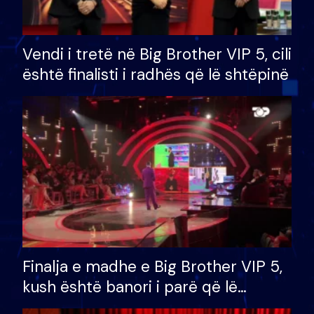
Vendi i tretë në Big Brother VIP 5, cili
është finalisti i radhës që lë shtëpinë
Finalja e madhe e Big Brother VIP 5,
kush është banori i parë që lë
shtëpinë dhe humb mundësinë për