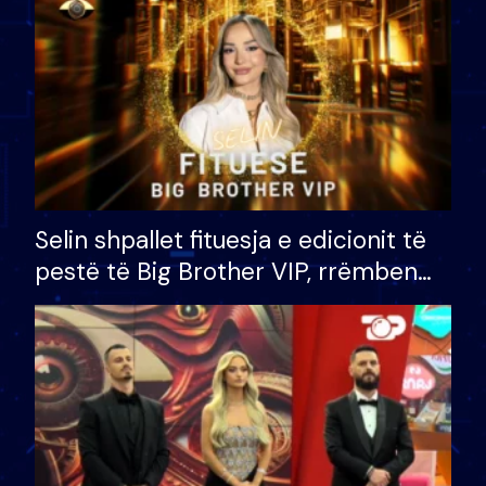
Selin shpallet fituesja e edicionit të
pestë të Big Brother VIP, rrëmben
çmimin e madh prej 100 mijë eurosh