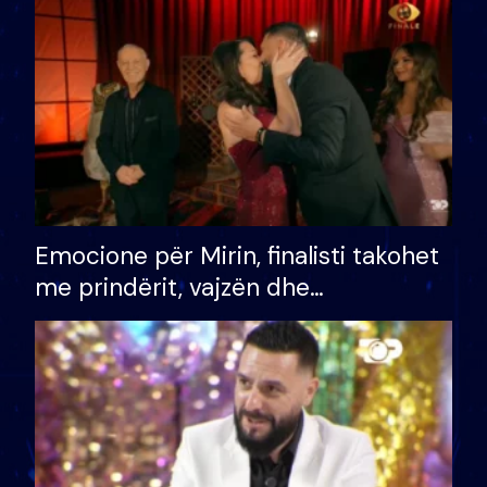
të fituar çmimin e madh
Emocione për Mirin, finalisti takohet
me prindërit, vajzën dhe
bashkëshorten: S’kemi ndonjë letër
divorci apo jo?