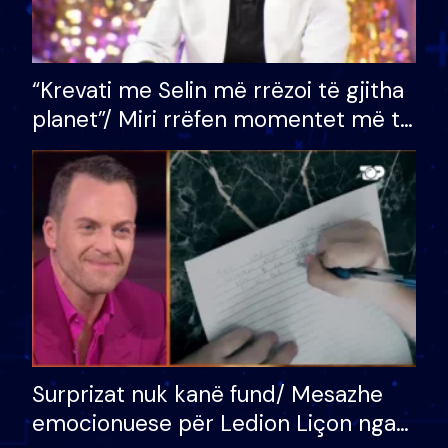
“Krevati me Selin më rrëzoi të gjitha
planet”/ Miri rrëfen momentet më të
bukura në shtëpinë e BB VIP: Do më
mungojë zilja e mëngjesit kur…
Surprizat nuk kanë fund/ Mesazhe
emocionuese për Ledion Liçon nga