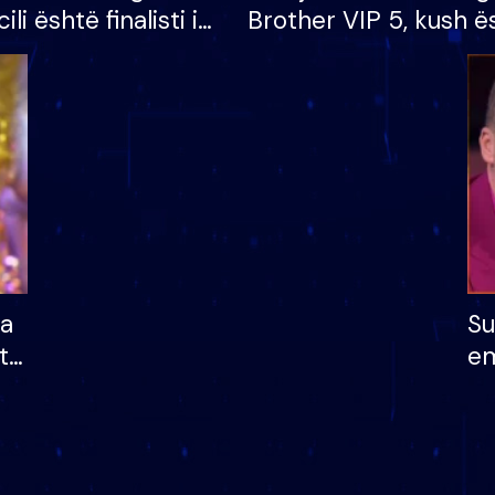
cili është finalisti i
Brother VIP 5, kush ë
 që lë shtëpinë
banori i parë që lë sh
dhe humb mundësinë
të fituar çmimin e m
ha
Su
të
em
më
në
nu