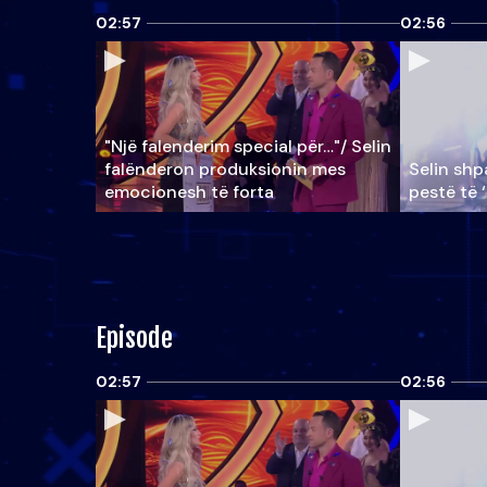
02:57
02:56
"Një falenderim special për…"/ Selin
falënderon produksionin mes
Selin shpa
emocionesh të forta
pestë të 
Episode
02:57
02:56