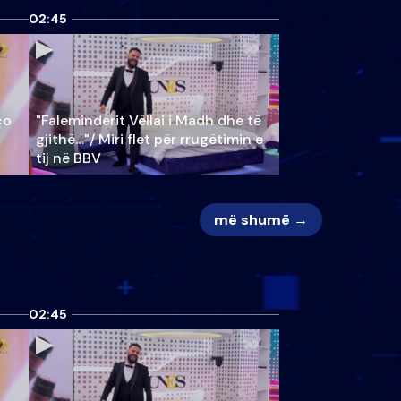
02:45
ço
"Faleminderit Vëllai i Madh dhe të
gjithë…"/ Miri flet për rrugëtimin e
tij në BBV
më shumë →
02:45