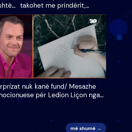
shtë
takohet me prindërit,
tëpinë
vajzën dhe bashkëshorten:
 për
S’kemi ndonjë letër divorci
adh
apo jo?
rprizat nuk kanë fund/ Mesazhe
ocionuese për Ledion Liçon nga
na dhe fëmijët e tij, moderatori
k i mban dot lotët: Nuk meritoj…
më shumë →