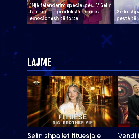
"Një falenderim special për…"/ Selin
falënderon produksionin mes
Selin shpa
emocionesh të forta
pestë të 
LAJME
Selin shpallet fituesja e
Vendi 