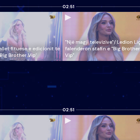
02:51
"Një magji televizive"/ Ledion Li
llet fituese e edicionit të
falenderon stafin e "Big Brother
‘Big Brother Vip’
Vip"
02:51