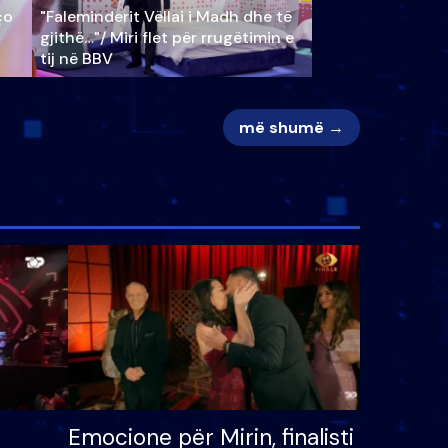
ço
"Faleminderit Vëllai i Madh dhe të
gjithë…"/ Miri flet për rrugëtimin e
tij në BBV
më shumë →
Emocione për Mirin, finalisti