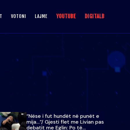
YOUTUBE
DIGITALB
T
VOTONI
LAJME
“Nëse i fut hundët në punët e
mija…”/ Gjesti flet me Livian pas
debatit me Eglin: Po të