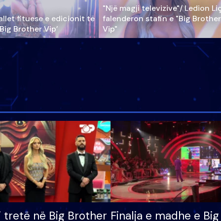
"Një magji televizive"/ Ledion Li
llet fituese e edicionit të
falenderon stafin e "Big Brother
‘Big Brother Vip’
Vip"
i tretë në Big Brother
Finalja e madhe e Big