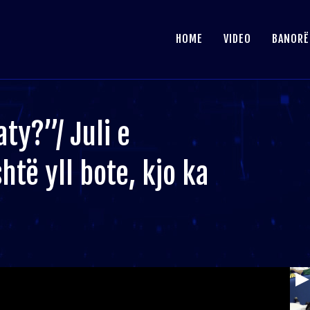
HOME
VIDEO
BANORË
aty?”/ Juli e
htë yll bote, kjo ka