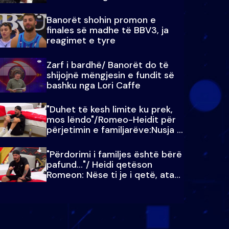
paralajmëroj
Banorët shohin promon e
finales së madhe të BBV3, ja
reagimet e tyre
Zarf i bardhë/ Banorët do të
shijojnë mëngjesin e fundit së
bashku nga Lori Caffe
"Duhet të kesh limite ku prek,
mos lëndo"/Romeo-Heidit për
përjetimin e familjarëve:Nusja e
Julit…
"Përdorimi i familjes është bërë
pafund…"/ Heidi qetëson
Romeon: Nëse ti je i qetë, ata
qetësohen