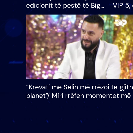
edicionit të pestë të Big
VIP 5, 
Brother VIP, rrëmben
radhës
çmimin e madh prej 100
mijë eurosh
“Krevati me Selin më rrëzoi të gjit
planet”/ Miri rrëfen momentet më 
bukura në shtëpinë e BB VIP: Do 
mungojë zilja e mëngjesit kur…