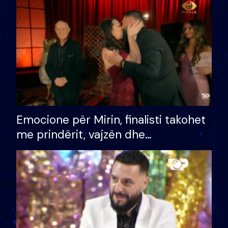
të fituar çmimin e madh
Emocione për Mirin, finalisti takohet
me prindërit, vajzën dhe
bashkëshorten: S’kemi ndonjë letër
divorci apo jo?