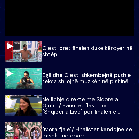
Gjesti pret finalen duke kërcyer në
shtëpi
Egli dhe Gjesti shkëmbejnë puthje
teksa shijojnë muzikën në pishinë
Në lidhje direkte me Sidorela
Gjonin/ Banorët flasin në
"Shqipëria Live" për finalen e
madhe
"Mora fjalë"/ Finalistët këndojnë së
bashku në oborr