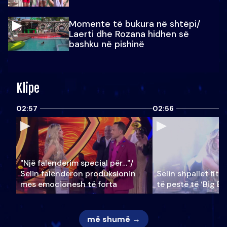
Momente të bukura në shtëpi/
Laerti dhe Rozana hidhen së
bashku në pishinë
Klipe
02:57
02:56
"Një falenderim special për…"/
Selin falënderon produksionin
Selin shpallet fitu
mes emocionesh të forta
të pestë të ‘Big Br
më shumë →