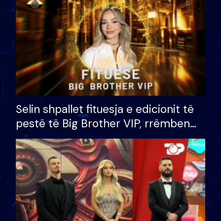
Selin shpallet fituesja e edicionit të
pestë të Big Brother VIP, rrëmben
çmimin e madh prej 100 mijë eurosh