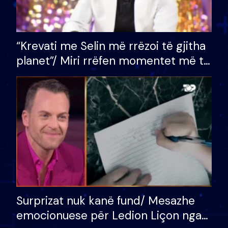
“Krevati me Selin më rrëzoi të gjitha
planet”/ Miri rrëfen momentet më të
bukura në shtëpinë e BB VIP: Do më
mungojë zilja e mëngjesit kur…
Surprizat nuk kanë fund/ Mesazhe
emocionuese për Ledion Liçon nga