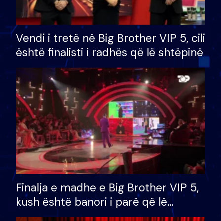
Vendi i tretë në Big Brother VIP 5, cili
është finalisti i radhës që lë shtëpinë
Finalja e madhe e Big Brother VIP 5,
kush është banori i parë që lë
shtëpinë dhe humb mundësinë për