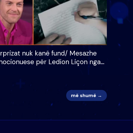
rprizat nuk kanë fund/ Mesazhe
ocionuese për Ledion Liçon nga
na dhe fëmijët e tij, moderatori
k i mban dot lotët: Nuk meritoj…
më shumë →