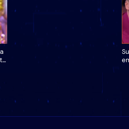
ha
Su
të
em
më
në
nu