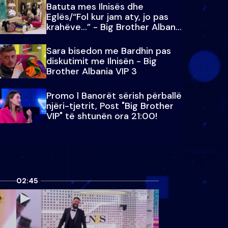
Batuta mes Ilnisës dhe
Eglës/“Fol kur jam aty, jo pas
krahëve…” - Big Brother Albania
VIP 3
Sara bisedon me Bardhin pas
diskutimit me Ilnisën - Big
Brother Albania VIP 3
Promo l Banorët sërish përballë
njëri-tjetrit, Post "Big Brother
VIP" të shtunën ora 21:00!
02:45