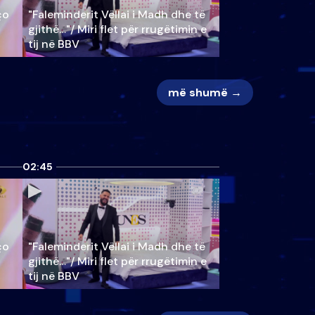
ço
"Faleminderit Vëllai i Madh dhe të
gjithë…"/ Miri flet për rrugëtimin e
tij në BBV
më shumë →
02:45
ço
"Faleminderit Vëllai i Madh dhe të
gjithë…"/ Miri flet për rrugëtimin e
tij në BBV