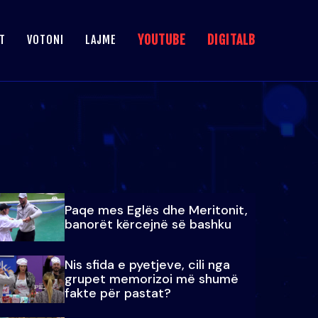
YOUTUBE
DIGITALB
T
VOTONI
LAJME
Paqe mes Eglës dhe Meritonit,
banorët kërcejnë së bashku
Nis sfida e pyetjeve, cili nga
grupet memorizoi më shumë
fakte për pastat?