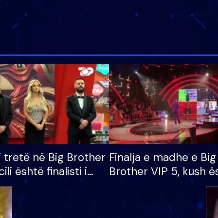
i tretë në Big Brother
Finalja e madhe e Big
cili është finalisti i
Brother VIP 5, kush ë
 që lë shtëpinë
banori i parë që lë sh
dhe humb mundësinë
të fituar çmimin e m