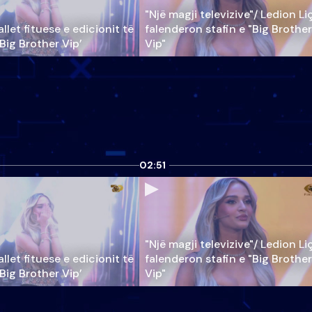
"Një magji televizive"/ Ledion Li
llet fituese e edicionit të
falenderon stafin e "Big Brother
‘Big Brother Vip’
Vip"
02:51
"Një magji televizive"/ Ledion Li
llet fituese e edicionit të
falenderon stafin e "Big Brother
‘Big Brother Vip’
Vip"