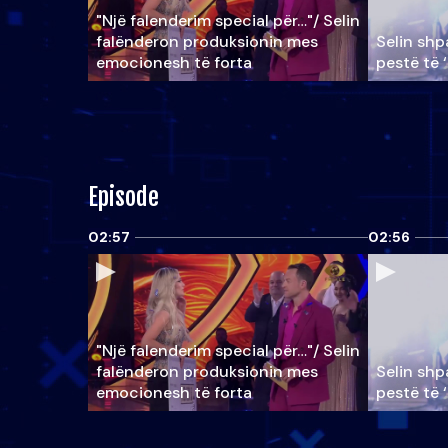
"Një falenderim special për…"/ Selin
falënderon produksionin mes
Selin shpa
emocionesh të forta
pestë të 
Episode
02:57
02:56
"Një falenderim special për…"/ Selin
falënderon produksionin mes
Selin shpa
emocionesh të forta
pestë të 