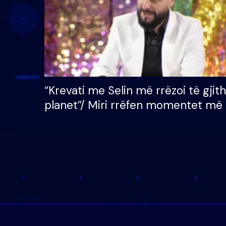
“Krevati me Selin më rrëzoi të gjit
planet”/ Miri rrëfen momentet më 
bukura në shtëpinë e BB VIP: Do 
mungojë zilja e mëngjesit kur…