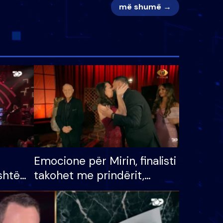
më shumë →
Emocione për Mirin, finalisti
shtë
takohet me prindërit,
tëpinë
vajzën dhe bashkëshorten:
 për
S’kemi ndonjë letër divorci
adh
apo jo?