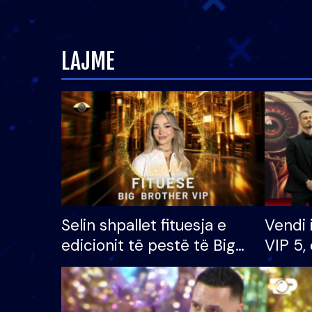
LAJME
Selin shpallet fituesja e
Vendi 
edicionit të pestë të Big
VIP 5, 
Brother VIP, rrëmben
radhës
çmimin e madh prej 100
mijë eurosh