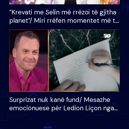
“Krevati me Selin më rrëzoi të gjitha
planet”/ Miri rrëfen momentet më të
bukura në shtëpinë e BB VIP: Do më
mungojë zilja e mëngjesit kur…
Surprizat nuk kanë fund/ Mesazhe
emocionuese për Ledion Liçon nga
nëna dhe fëmijët e tij, moderatori
nuk i mban dot lotët: Nuk meritoj…