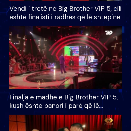
Vendi i tretë në Big Brother VIP 5, cili
është finalisti i radhës që lë shtëpinë
Finalja e madhe e Big Brother VIP 5,
kush është banori i parë që lë
shtëpinë dhe humb mundësinë për
të fituar çmimin e madh