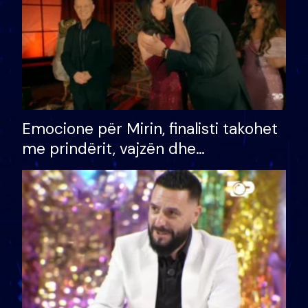
Emocione për Mirin, finalisti takohet
me prindërit, vajzën dhe
bashkëshorten: S’kemi ndonjë letër
divorci apo jo?