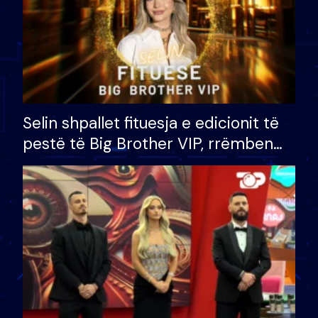
Selin shpallet fituesja e edicionit të
pestë të Big Brother VIP, rrëmben
çmimin e madh prej 100 mijë eurosh