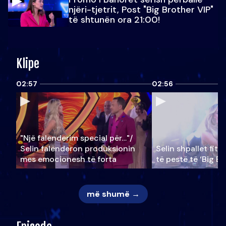
njëri-tjetrit, Post "Big Brother VIP"
të shtunën ora 21:00!
Klipe
02:57
02:56
"Një falenderim special për…"/
Selin falënderon produksionin
Selin shpallet fitu
mes emocionesh të forta
të pestë të ‘Big Br
më shumë →