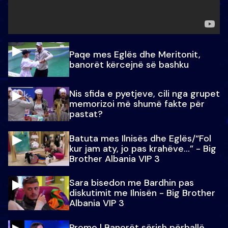
Paqe mes Eglës dhe Meritonit,
banorët kërcejnë së bashku
Nis sfida e pyetjeve, cili nga grupet
memorizoi më shumë fakte për
pastat?
Batuta mes Ilnisës dhe Eglës/“Fol
kur jam aty, jo pas krahëve…” - Big
Brother Albania VIP 3
Sara bisedon me Bardhin pas
diskutimit me Ilnisën - Big Brother
Albania VIP 3
Promo l Banorët sërish përballë