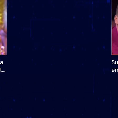
dhe humb mundësinë
të fituar çmimin e m
ha
Su
të
em
më
në
nu