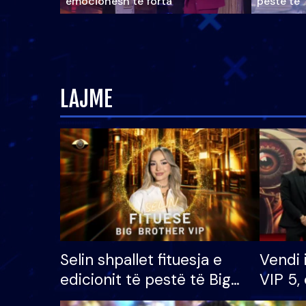
emocionesh të forta
pestë të 
LAJME
Selin shpallet fituesja e
Vendi 
edicionit të pestë të Big
VIP 5, 
Brother VIP, rrëmben
radhës