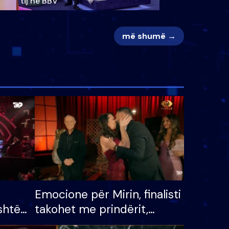
tij në BBV
më shumë →
Emocione për Mirin, finalisti
shtë
takohet me prindërit,
tëpinë
vajzën dhe bashkëshorten: