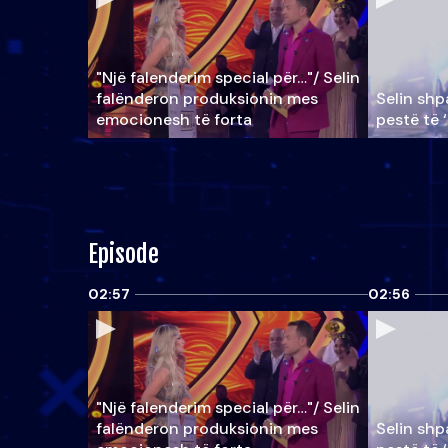
"Një falenderim special për…"/ Selin
falënderon produksionin mes
Selin shpa
emocionesh të forta
pestë të 
Episode
02:57
02:56
"Një falenderim special për…"/ Selin
falënderon produksionin mes
Selin shpa