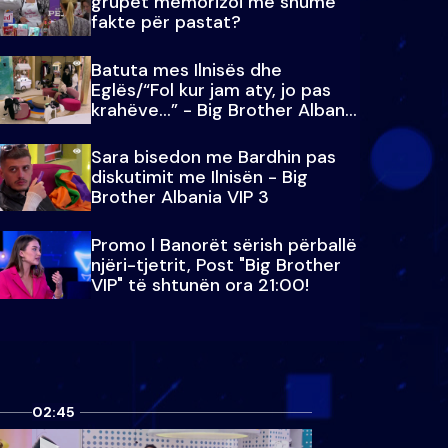
grupet memorizoi më shumë
fakte për pastat?
Batuta mes Ilnisës dhe
Eglës/“Fol kur jam aty, jo pas
krahëve…” - Big Brother Albania
VIP 3
Sara bisedon me Bardhin pas
diskutimit me Ilnisën - Big
Brother Albania VIP 3
Promo l Banorët sërish përballë
njëri-tjetrit, Post "Big Brother
VIP" të shtunën ora 21:00!
02:45