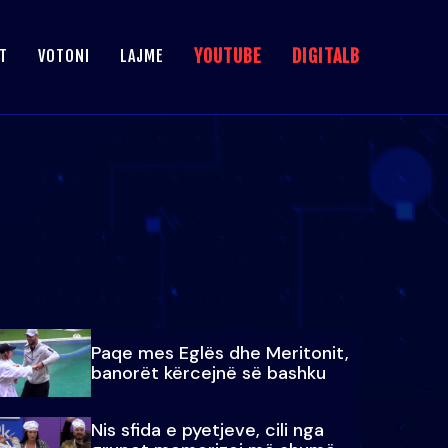
YOUTUBE
DIGITALB
T
VOTONI
LAJME
Paqe mes Eglës dhe Meritonit,
banorët kërcejnë së bashku
Nis sfida e pyetjeve, cili nga