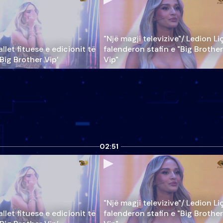
"Një magji televizive"/ Ledion Li
llet fituese e edicionit të
falenderon stafin e "Big Brother
‘Big Brother Vip’
Vip"
02:51
"Një magji televizive"/ Ledion Li
llet fituese e edicionit të
falenderon stafin e "Big Brother