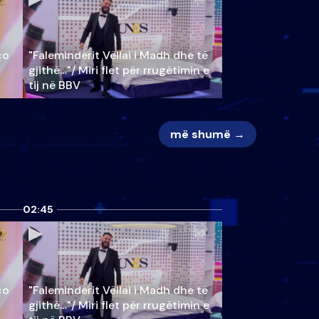
ço
"Faleminderit Vëllai i Madh dhe të
gjithë…"/ Miri flet për rrugëtimin e
tij në BBV
më shumë →
02:45
ço
"Faleminderit Vëllai i Madh dhe të
gjithë…"/ Miri flet për rrugëtimin e