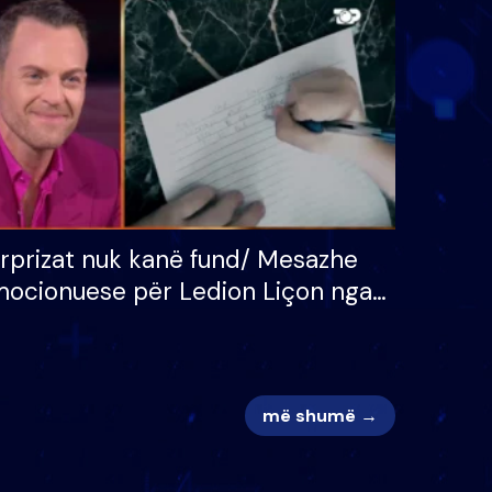
 për
S’kemi ndonjë letër divorci
adh
apo jo?
rprizat nuk kanë fund/ Mesazhe
ocionuese për Ledion Liçon nga
na dhe fëmijët e tij, moderatori
k i mban dot lotët: Nuk meritoj…
më shumë →