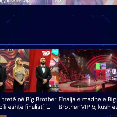
‘Big Brother Vip’
Vip"
i tretë në Big Brother
Finalja e madhe e Big
cili është finalisti i
Brother VIP 5, kush ë
 që lë shtëpinë
banori i parë që lë sh