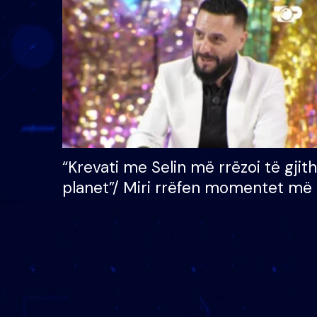
çmimin e madh prej 100
mijë eurosh
“Krevati me Selin më rrëzoi të gjit
planet”/ Miri rrëfen momentet më 
bukura në shtëpinë e BB VIP: Do 
mungojë zilja e mëngjesit kur…