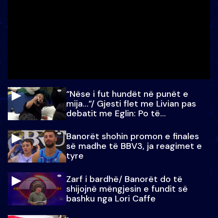
“Nëse i fut hundët në punët e
mija…”/ Gjesti flet me Livian pas
debatit me Eglin: Po të
paralajmëroj
Banorët shohin promon e finales
së madhe të BBV3, ja reagimet e
tyre
Zarf i bardhë/ Banorët do të
shijojnë mëngjesin e fundit së
bashku nga Lori Caffe