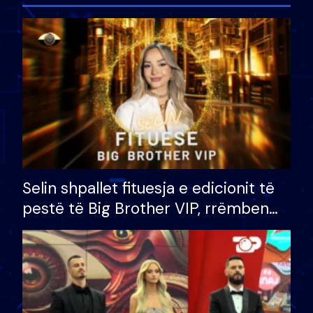
Selin shpallet fituesja e edicionit të
pestë të Big Brother VIP, rrëmben
çmimin e madh prej 100 mijë eurosh