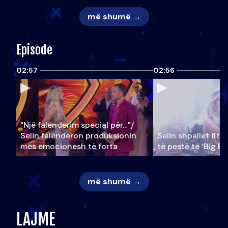
më shumë →
Episode
02:57
02:56
"Një falenderim special për…"/
Selin falënderon produksionin
Selin shpallet fitu
mes emocionesh të forta
të pestë të ‘Big Br
më shumë →
LAJME