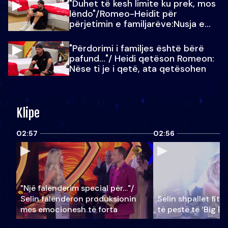
"Duhet të kesh limite ku prek, mos
lëndo"/Romeo-Heidit për
përjetimin e familjarëve:Nusja e
Julit…
"Përdorimi i familjes është bërë
pafund…"/ Heidi qetëson Romeon:
Nëse ti je i qetë, ata qetësohen
Klipe
02:57
02:56
"Një falenderim special për…"/
Selin falënderon produksionin
Selin shpallet fitu
mes emocionesh të forta
të pestë të ‘Big Br