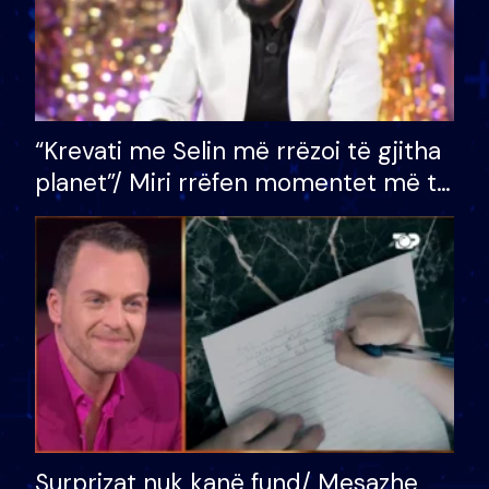
“Krevati me Selin më rrëzoi të gjitha
planet”/ Miri rrëfen momentet më të
bukura në shtëpinë e BB VIP: Do më
mungojë zilja e mëngjesit kur…
Surprizat nuk kanë fund/ Mesazhe