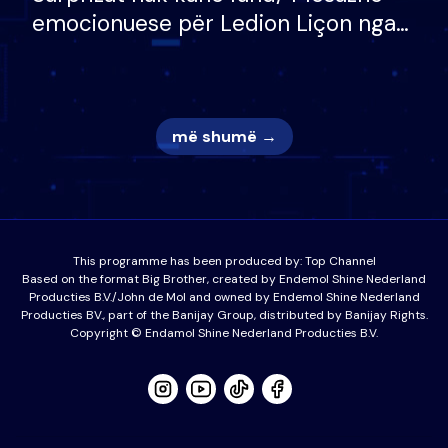
emocionuese për Ledion Liçon nga
nëna dhe fëmijët e tij, moderatori
nuk i mban dot lotët: Nuk meritoj…
më shumë →
This programme has been produced by:
Top Channel
Based on the format Big Brother, created by Endemol Shine Nederland
Producties B.V./John de Mol and owned by Endemol Shine Nederland
Producties BV., part of the Banijay Group, distributed by Banijay Rights.
Copyright © Endamol Shine Nederland Producties B.V.