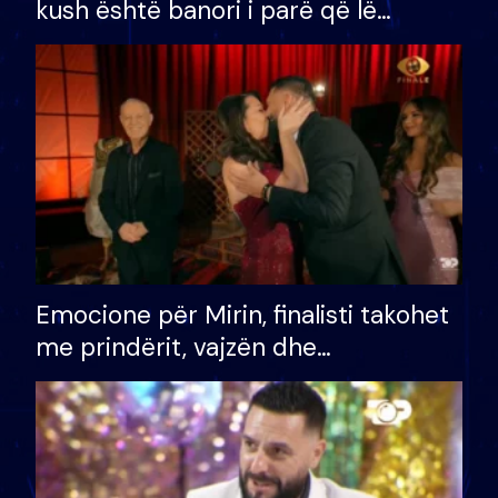
kush është banori i parë që lë
shtëpinë dhe humb mundësinë për
të fituar çmimin e madh
Emocione për Mirin, finalisti takohet
me prindërit, vajzën dhe
bashkëshorten: S’kemi ndonjë letër
divorci apo jo?