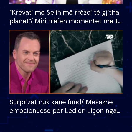
“Krevati me Selin më rrëzoi të gjitha
planet”/ Miri rrëfen momentet më të
bukura në shtëpinë e BB VIP: Do më
mungojë zilja e mëngjesit kur…
Surprizat nuk kanë fund/ Mesazhe
emocionuese për Ledion Liçon nga
nëna dhe fëmijët e tij, moderatori
nuk i mban dot lotët: Nuk meritoj…