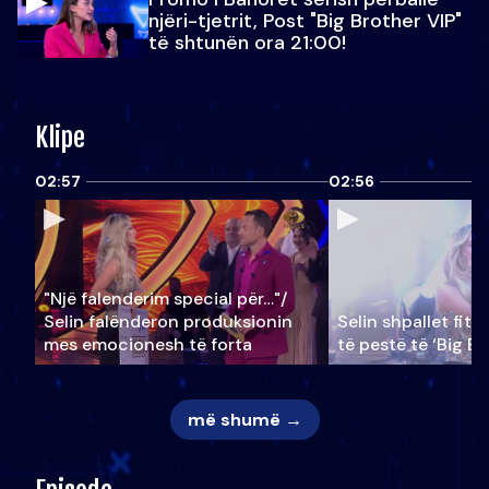
njëri-tjetrit, Post "Big Brother VIP"
të shtunën ora 21:00!
Klipe
02:57
02:56
"Një falenderim special për…"/
Selin falënderon produksionin
Selin shpallet fitu
mes emocionesh të forta
të pestë të ‘Big Br
më shumë →