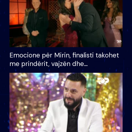
Emocione për Mirin, finalisti takohet
me prindërit, vajzën dhe
bashkëshorten: S’kemi ndonjë letër
divorci apo jo?