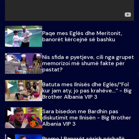
Paqe mes Eglës dhe Meritonit,
banorët kërcejnë së bashku
Nis sfida e pyetjeve, cili nga grupet
memorizoi më shumë fakte për
pastat?
Batuta mes Ilnisës dhe Eglës/“Fol
kur jam aty, jo pas krahëve…” - Big
Brother Albania VIP 3
Sara bisedon me Bardhin pas
diskutimit me Ilnisën - Big Brother
Albania VIP 3
Promo l Banorët sërish përballë