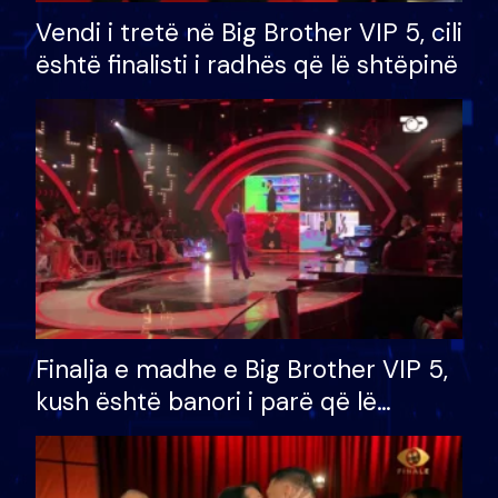
Vendi i tretë në Big Brother VIP 5, cili
është finalisti i radhës që lë shtëpinë
Finalja e madhe e Big Brother VIP 5,
kush është banori i parë që lë
shtëpinë dhe humb mundësinë për
të fituar çmimin e madh