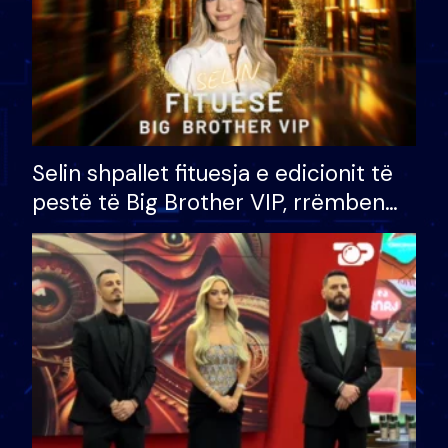
Selin shpallet fituesja e edicionit të
pestë të Big Brother VIP, rrëmben
çmimin e madh prej 100 mijë eurosh