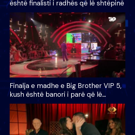
është finalisti i radhës që lë shtëpinë
Finalja e madhe e Big Brother VIP 5,
kush është banori i parë që lë
shtëpinë dhe humb mundësinë për
të fituar çmimin e madh