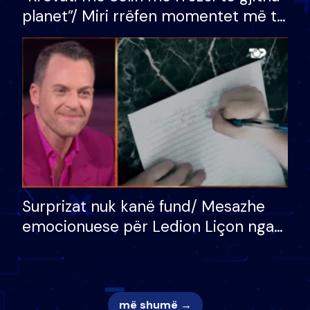
planet”/ Miri rrëfen momentet më të
bukura në shtëpinë e BB VIP: Do më
mungojë zilja e mëngjesit kur…
Surprizat nuk kanë fund/ Mesazhe
emocionuese për Ledion Liçon nga
nëna dhe fëmijët e tij, moderatori
nuk i mban dot lotët: Nuk meritoj…
më shumë →