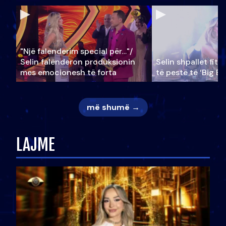
"Një falenderim special për…"/
Selin falënderon produksionin
Selin shpallet fitu
mes emocionesh të forta
të pestë të ‘Big Br
më shumë →
LAJME