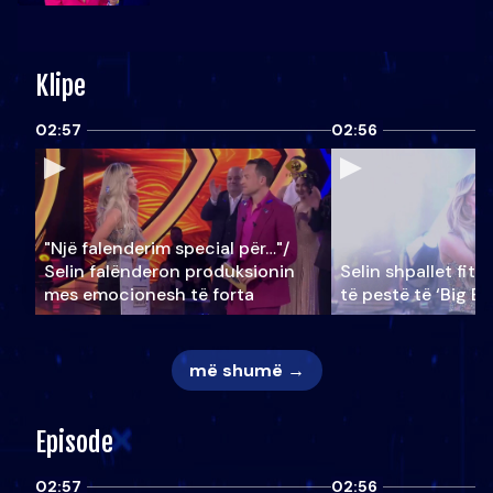
Klipe
02:57
02:56
"Një falenderim special për…"/
Selin falënderon produksionin
Selin shpallet fitu
mes emocionesh të forta
të pestë të ‘Big Br
më shumë →
Episode
02:57
02:56