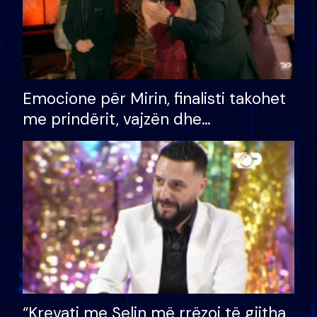
Emocione për Mirin, finalisti takohet
me prindërit, vajzën dhe
bashkëshorten: S’kemi ndonjë letër
divorci apo jo?
“Krevati me Selin më rrëzoi të gjitha