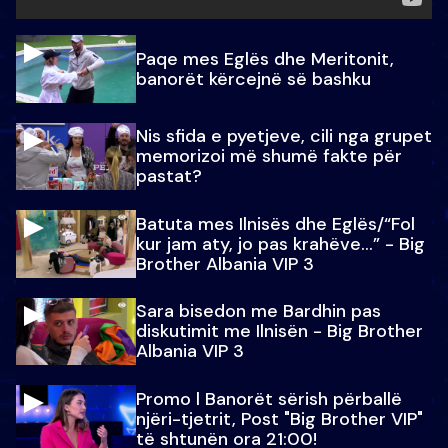
Paqe mes Eglës dhe Meritonit,
banorët kërcejnë së bashku
Nis sfida e pyetjeve, cili nga grupet
memorizoi më shumë fakte për
pastat?
Batuta mes Ilnisës dhe Eglës/“Fol
kur jam aty, jo pas krahëve…” - Big
Brother Albania VIP 3
Sara bisedon me Bardhin pas
diskutimit me Ilnisën - Big Brother
Albania VIP 3
Promo l Banorët sërish përballë
njëri-tjetrit, Post "Big Brother VIP"
të shtunën ora 21:00!