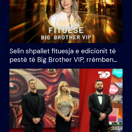
Selin shpallet fituesja e edicionit të
pestë të Big Brother VIP, rrëmben
çmimin e madh prej 100 mijë eurosh