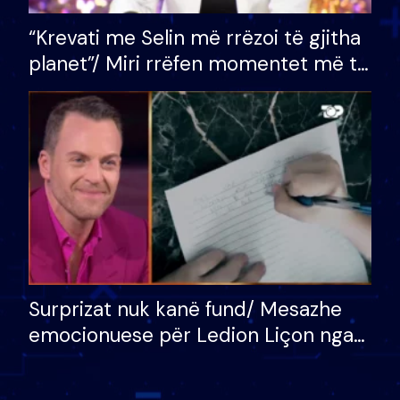
“Krevati me Selin më rrëzoi të gjitha
planet”/ Miri rrëfen momentet më të
bukura në shtëpinë e BB VIP: Do më
mungojë zilja e mëngjesit kur…
Surprizat nuk kanë fund/ Mesazhe
emocionuese për Ledion Liçon nga
nëna dhe fëmijët e tij, moderatori
nuk i mban dot lotët: Nuk meritoj…