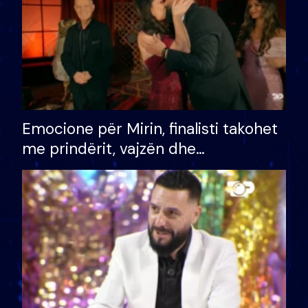
Emocione për Mirin, finalisti takohet
me prindërit, vajzën dhe
bashkëshorten: S’kemi ndonjë letër
divorci apo jo?