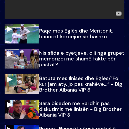
Paqe mes Eglës dhe Meritonit,
banorët kërcejnë së bashku
Nis sfida e pyetjeve, cili nga grupet
memorizoi më shumë fakte për
pastat?
Batuta mes Ilnisës dhe Eglës/“Fol
kur jam aty, jo pas krahëve…” - Big
Brother Albania VIP 3
Sara bisedon me Bardhin pas
diskutimit me Ilnisën - Big Brother
Albania VIP 3
Promo l Banorët sërish përballë