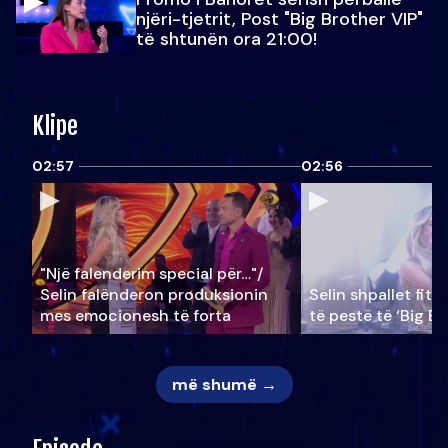
njëri-tjetrit, Post "Big Brother VIP"
të shtunën ora 21:00!
Klipe
02:57
02:56
"Një falenderim special për…"/
Selin falënderon produksionin
Selin shpallet fitu
mes emocionesh të forta
të pestë të ‘Big Br
më shumë →