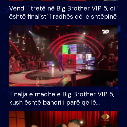
Vendi i tretë në Big Brother VIP 5, cili
është finalisti i radhës që lë shtëpinë
Finalja e madhe e Big Brother VIP 5,
kush është banori i parë që lë
shtëpinë dhe humb mundësinë për
të fituar çmimin e madh