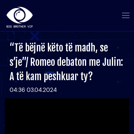
“Të bëjnë këto të madh, se
s’je”/ Romeo debaton me Julin:
A të kam peshkuar ty?
04:36 03.04.2024