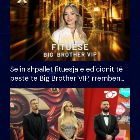
Selin shpallet fituesja e edicionit të
pestë të Big Brother VIP, rrëmben
çmimin e madh prej 100 mijë eurosh