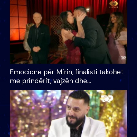
të fituar çmimin e madh
Emocione për Mirin, finalisti takohet
me prindërit, vajzën dhe
bashkëshorten: S’kemi ndonjë letër
divorci apo jo?