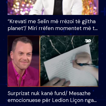
“Krevati me Selin më rrëzoi të gjitha
planet”/ Miri rrëfen momentet më të
bukura në shtëpinë e BB VIP: Do më
mungojë zilja e mëngjesit kur…
Surprizat nuk kanë fund/ Mesazhe
emocionuese për Ledion Liçon nga