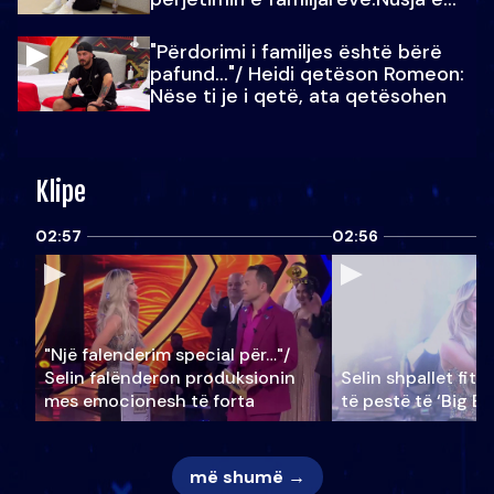
Julit…
"Përdorimi i familjes është bërë
pafund…"/ Heidi qetëson Romeon:
Nëse ti je i qetë, ata qetësohen
Klipe
02:57
02:56
"Një falenderim special për…"/
Selin falënderon produksionin
Selin shpallet fitu
mes emocionesh të forta
të pestë të ‘Big Br
më shumë →