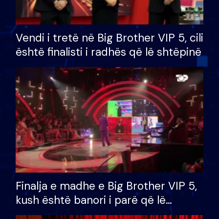
Vendi i tretë në Big Brother VIP 5, cili
është finalisti i radhës që lë shtëpinë
Finalja e madhe e Big Brother VIP 5,
kush është banori i parë që lë
shtëpinë dhe humb mundësinë për