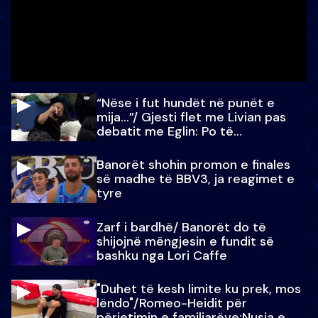
“Nëse i fut hundët në punët e
mija…”/ Gjesti flet me Livian pas
debatit me Eglin: Po të
paralajmëroj
Banorët shohin promon e finales
së madhe të BBV3, ja reagimet e
tyre
Zarf i bardhë/ Banorët do të
shijojnë mëngjesin e fundit së
bashku nga Lori Caffe
"Duhet të kesh limite ku prek, mos
lëndo"/Romeo-Heidit për
përjetimin e familjarëve:Nusja e