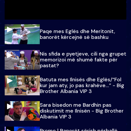
Paqe mes Eglës dhe Meritonit,
banorët kërcejnë së bashku
Nis sfida e pyetjeve, cili nga grupet
memorizoi më shumë fakte për
pastat?
Batuta mes Ilnisës dhe Eglës/“Fol
kur jam aty, jo pas krahëve…” - Big
Brother Albania VIP 3
Sara bisedon me Bardhin pas
diskutimit me Ilnisën - Big Brother
Albania VIP 3
Promo l Banorët sërish përballë