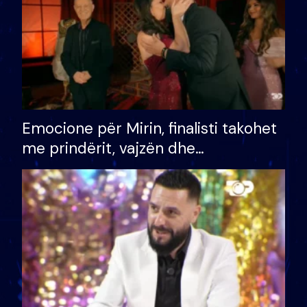
Emocione për Mirin, finalisti takohet
me prindërit, vajzën dhe
bashkëshorten: S’kemi ndonjë letër
divorci apo jo?