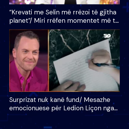
“Krevati me Selin më rrëzoi të gjitha
planet”/ Miri rrëfen momentet më të
bukura në shtëpinë e BB VIP: Do më
mungojë zilja e mëngjesit kur…
Surprizat nuk kanë fund/ Mesazhe
emocionuese për Ledion Liçon nga
nëna dhe fëmijët e tij, moderatori
nuk i mban dot lotët: Nuk meritoj…