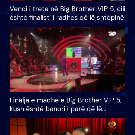
Vendi i tretë në Big Brother VIP 5, cili
është finalisti i radhës që lë shtëpinë
Finalja e madhe e Big Brother VIP 5,
kush është banori i parë që lë
shtëpinë dhe humb mundësinë për
të fituar çmimin e madh