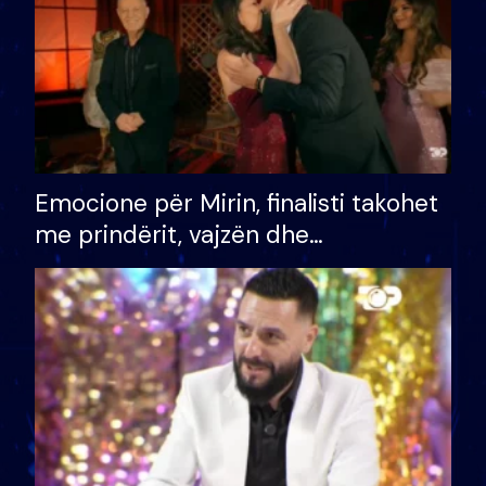
Emocione për Mirin, finalisti takohet
me prindërit, vajzën dhe
bashkëshorten: S’kemi ndonjë letër
divorci apo jo?