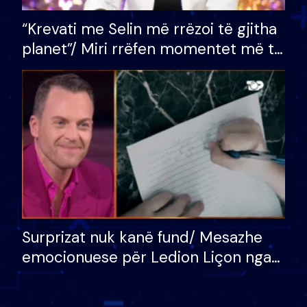
“Krevati me Selin më rrëzoi të gjitha
planet”/ Miri rrëfen momentet më të
bukura në shtëpinë e BB VIP: Do më
mungojë zilja e mëngjesit kur…
Surprizat nuk kanë fund/ Mesazhe
emocionuese për Ledion Liçon nga
nëna dhe fëmijët e tij, moderatori
nuk i mban dot lotët: Nuk meritoj…