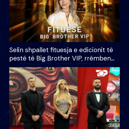
Selin shpallet fituesja e edicionit të
pestë të Big Brother VIP, rrëmben
çmimin e madh prej 100 mijë eurosh