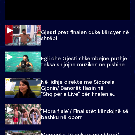
Gjesti pret finalen duke kërcyer në
shtëpi
Egli dhe Gjesti shkëmbejnë puthje
teksa shijojnë muzikën në pishinë
Në lidhje direkte me Sidorela
Gjonin/ Banorët flasin në
"Shqipëria Live" për finalen e
madhe
"Mora fjalë"/ Finalistët këndojnë së
bashku në oborr
Momente të bukura në shtëpi/