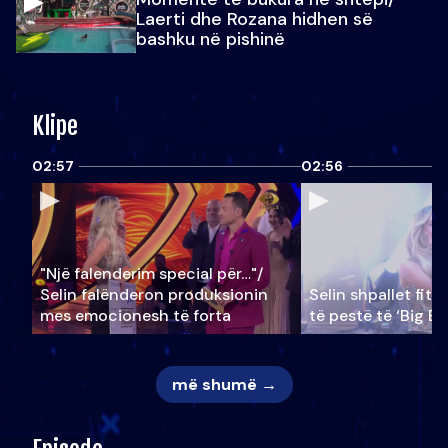
Laerti dhe Rozana hidhen së
bashku në pishinë
Klipe
02:57
02:56
"Një falenderim special për…"/
Selin falënderon produksionin
Selin shpallet fitu
mes emocionesh të forta
të pestë të ‘Big Br
më shumë →