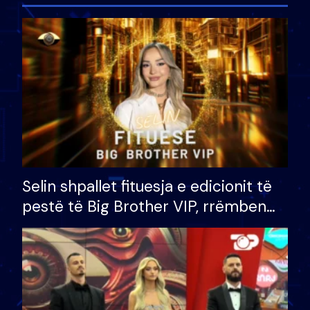
Selin shpallet fituesja e edicionit të
pestë të Big Brother VIP, rrëmben
çmimin e madh prej 100 mijë eurosh