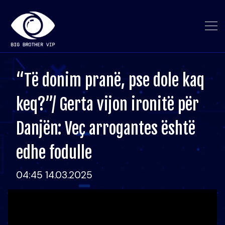
“Të donim pranë, pse dole kaq
keq?”/ Gerta vijon ironitë për
Danjën: Veç arrogantes është
edhe fodulle
04:45 14.03.2025