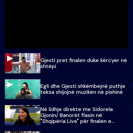
Gjesti pret finalen duke kërcyer në
shtëpi
Egli dhe Gjesti shkëmbejnë puthje
teksa shijojnë muzikën në pishinë
Në lidhje direkte me Sidorela
Gjonin/ Banorët flasin në
"Shqipëria Live" për finalen e
madhe