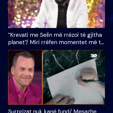
“Krevati me Selin më rrëzoi të gjitha
planet”/ Miri rrëfen momentet më të
bukura në shtëpinë e BB VIP: Do më
mungojë zilja e mëngjesit kur…
Surprizat nuk kanë fund/ Mesazhe