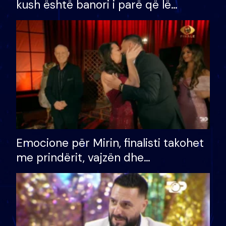
kush është banori i parë që lë
shtëpinë dhe humb mundësinë për
të fituar çmimin e madh
Emocione për Mirin, finalisti takohet
me prindërit, vajzën dhe
bashkëshorten: S’kemi ndonjë letër
divorci apo jo?