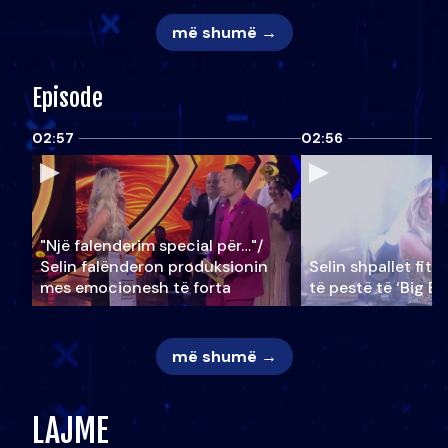
më shumë →
Episode
02:57
02:56
"Një falenderim special për…"/
Selin falënderon produksionin
Selin shpallet fitu
mes emocionesh të forta
të pestë të ‘Big Br
më shumë →
LAJME