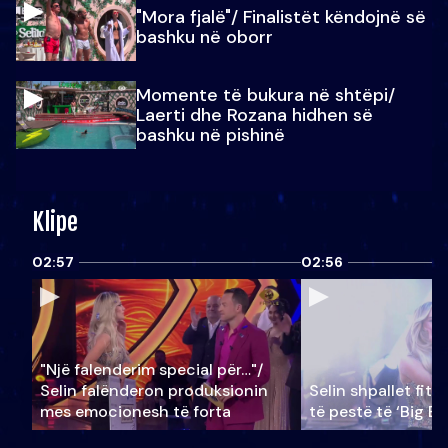
"Mora fjalë"/ Finalistët këndojnë së
bashku në oborr
Momente të bukura në shtëpi/
Laerti dhe Rozana hidhen së
bashku në pishinë
Klipe
02:57
02:56
"Një falenderim special për…"/
Selin falënderon produksionin
Selin shpallet fitu
mes emocionesh të forta
të pestë të ‘Big Br