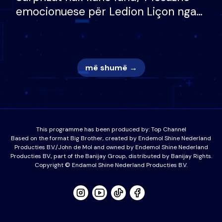
emocionuese për Ledion Liçon nga
nëna dhe fëmijët e tij, moderatori
nuk i mban dot lotët: Nuk meritoj…
më shumë →
This programme has been produced by:
Top Channel
Based on the format Big Brother, created by Endemol Shine Nederland
Producties B.V./John de Mol and owned by Endemol Shine Nederland
Producties BV., part of the Banijay Group, distributed by Banijay Rights.
Copyright © Endamol Shine Nederland Producties B.V.