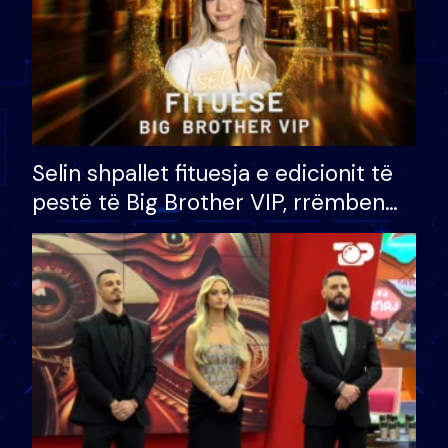
Selin shpallet fituesja e edicionit të
pestë të Big Brother VIP, rrëmben
çmimin e madh prej 100 mijë eurosh