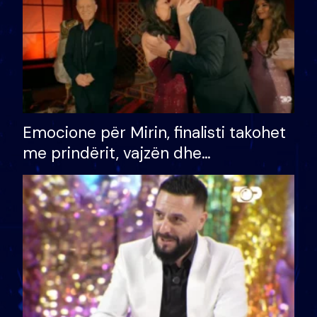
Emocione për Mirin, finalisti takohet
me prindërit, vajzën dhe
bashkëshorten: S’kemi ndonjë letër
divorci apo jo?