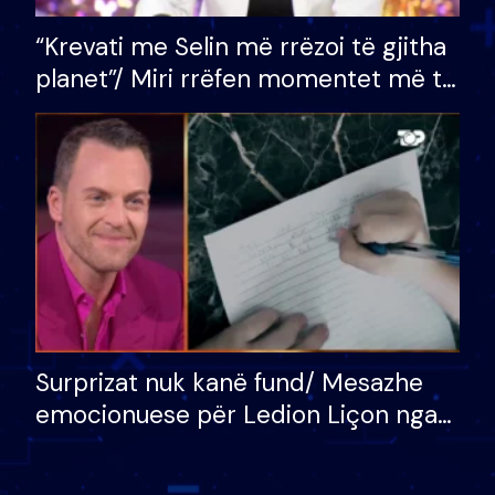
“Krevati me Selin më rrëzoi të gjitha
planet”/ Miri rrëfen momentet më të
bukura në shtëpinë e BB VIP: Do më
mungojë zilja e mëngjesit kur…
Surprizat nuk kanë fund/ Mesazhe
emocionuese për Ledion Liçon nga
nëna dhe fëmijët e tij, moderatori
nuk i mban dot lotët: Nuk meritoj…