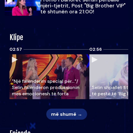
njëri-tjetrit, Post "Big Brother VIP"
të shtunën ora 21:00!
Klipe
02:57
02:56
"Një falenderim special për…"/
Selin falënderon produksionin
Selin shpallet fitu
mes emocionesh të forta
të pestë të ‘Big Br
më shumë →