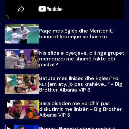
Paqe mes Eglës dhe Meritonit,
banorët kërcejnë së bashku
Nis sfida e pyetjeve, cili nga grupet
memorizoi më shumë fakte për
pastat?
Batuta mes Ilnisës dhe Eglës/“Fol
kur jam aty, jo pas krahëve…” - Big
Brother Albania VIP 3
Sara bisedon me Bardhin pas
diskutimit me Ilnisën - Big Brother
Albania VIP 3
Promo l Banorët sërish përballë