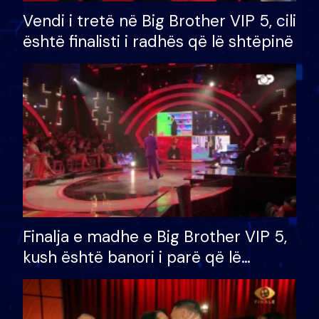
Vendi i tretë në Big Brother VIP 5, cili
është finalisti i radhës që lë shtëpinë
Finalja e madhe e Big Brother VIP 5,
kush është banori i parë që lë
shtëpinë dhe humb mundësinë për
të fituar çmimin e madh