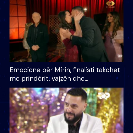
të fituar çmimin e madh
Emocione për Mirin, finalisti takohet
me prindërit, vajzën dhe
bashkëshorten: S’kemi ndonjë letër
divorci apo jo?