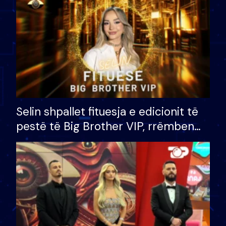
Selin shpallet fituesja e edicionit të
pestë të Big Brother VIP, rrëmben
çmimin e madh prej 100 mijë eurosh