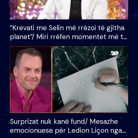
“Krevati me Selin më rrëzoi të gjitha
planet”/ Miri rrëfen momentet më të
bukura në shtëpinë e BB VIP: Do më
mungojë zilja e mëngjesit kur…
Surprizat nuk kanë fund/ Mesazhe
emocionuese për Ledion Liçon nga