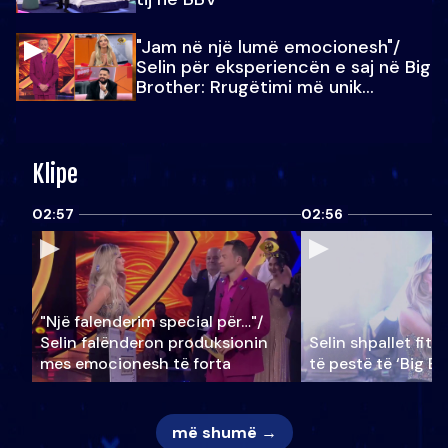
"Jam në një lumë emocionesh"/
Selin për eksperiencën e saj në Big
Brother: Rrugëtimi më unik…
Klipe
02:57
02:56
"Një falenderim special për…"/
Selin falënderon produksionin
Selin shpallet fitu
mes emocionesh të forta
të pestë të ‘Big Br
më shumë →