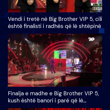
Vendi i tretë në Big Brother VIP 5, cili
është finalisti i radhës që lë shtëpinë
Finalja e madhe e Big Brother VIP 5,
kush është banori i parë që lë
shtëpinë dhe humb mundësinë për