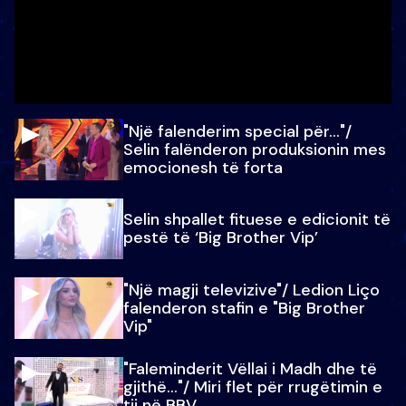
"Një falenderim special për…"/
Selin falënderon produksionin mes
emocionesh të forta
Selin shpallet fituese e edicionit të
pestë të ‘Big Brother Vip’
"Një magji televizive"/ Ledion Liço
falenderon stafin e "Big Brother
Vip"
"Faleminderit Vëllai i Madh dhe të
gjithë…"/ Miri flet për rrugëtimin e
tij në BBV